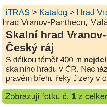
iTRAS
>
Katalog
>
Hrad Vr
hrad Vranov-Pantheon, Malá
Skalní hrad Vranov-
Český ráj
S délkou téměř 400 m
nejdel
skalního hradu v ČR. Nacház
pravém břehu řeky Jizery v 
Zobrazuji
fotku č.
1
z celk