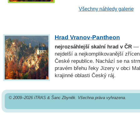
Všechny náhledy galerie
Hrad Vranov-Pantheon
nejrozsáhlejší skalní hrad v ČR
— 
nejdelší a nejkomplikovanější zřícen
České republice. Nachází se na str
pravém břehu řeky Jizery v obci Ma
krajinné oblasti Český ráj.
© 2009–2026 iTRAS & Šanc Zbyněk. Všechna práva vyhrazena.