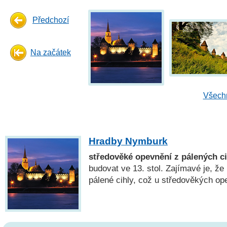
Předchozí
Na začátek
Všechn
Hradby Nymburk
středověké opevnění z pálených ci
budovat ve 13. stol. Zajímavé je, že
pálené cihly, což u středověkých o