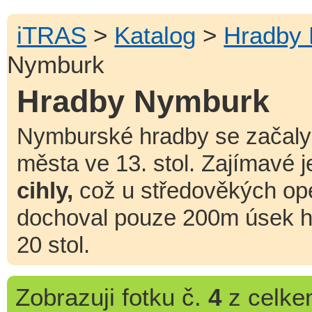
iTRAS
>
Katalog
>
Hradby
Nymburk
Hradby Nymburk
Nymburské hradby se začaly
města ve 13. stol. Zajímavé j
cihly,
což u středověkých o
dochoval pouze 200m úsek 
20 stol.
Zobrazuji
fotku č.
4
z celk