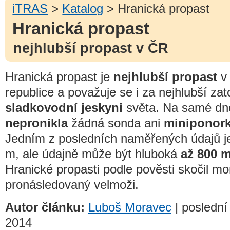
iTRAS
>
Katalog
> Hranická propast
Hranická propast
nejhlubší propast v ČR
Hranická propast je
nejhlubší propast
v
republice a považuje se i za nejhlubší za
sladkovodní jeskyni
světa. Na samé dn
nepronikla
žádná sonda ani
miniponork
Jedním z posledních naměřených údajů j
m, ale údajně může být hluboká
až 800 m
Hranické propasti podle pověsti skočil mo
pronásledovaný velmoži.
Autor článku:
Luboš Moravec
| poslední 
2014