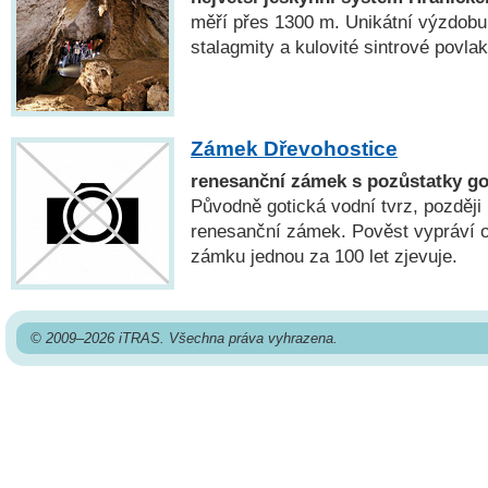
měří přes 1300 m. Unikátní výzdobu t
stalagmity a kulovité sintrové povlak
Zámek Dřevohostice
renesanční zámek s pozůstatky go
Původně gotická vodní tvrz, později
renesanční zámek. Pověst vypráví o 
zámku jednou za 100 let zjevuje.
© 2009–2026 iTRAS. Všechna práva vyhrazena.