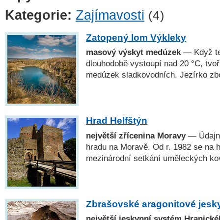
Kategorie:
Zajímavosti
(4)
Zatopený lom Výkleky
masový výskyt medúzek
— Když te
dlouhodobě vystoupí nad 20 °C, tvoř
medúzek sladkovodních. Jezírko zbo
Hrad Helfštýn
největší zřícenina Moravy
— Údajně
hradu na Moravě. Od r. 1982 se na 
mezinárodní setkání uměleckých kov
Zbrašovské aragonitové jesk
největší jeskynní systém Hranické