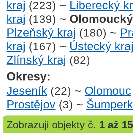
kraj
~
Liberecký kr
(223)
kraj
~
Olomoucký 
(139)
Plzeňský kraj
~
Pr
(180)
kraj
~
Ústecký kra
(167)
Zlínský kraj
(82)
Okresy:
Jeseník
~
Olomouc
(22)
Prostějov
~
Šumperk
(3)
Zobrazuji
objekty č.
1 až 15