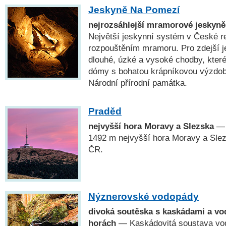
Jeskyně Na Pomezí
nejrozsáhlejší mramorové jeskyně
Největší jeskynní systém v České re
rozpouštěním mramoru. Pro zdejší j
dlouhé, úzké a vysoké chodby, které 
dómy s bohatou krápníkovou výzdob
Národní přírodní památka.
Praděd
nejvyšší hora Moravy a Slezska
— 
1492 m nejvyšší hora Moravy a Slez
ČR.
Nýznerovské vodopády
divoká soutěska s kaskádami a v
horách
— Kaskádovitá soustava vo