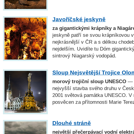
Javoříčské jeskyně
za gigantickými krápníky a Niagár
jeskyně patří se svou krápníkovou 
nejkrásnější v ČR a s délkou chode
nejdelším. Uvidíte tu Dóm gigantick
sintrový Niagarský vodopád.
Sloup Nejsvětější Trojice Ol
morový trojiční sloup UNESCO
— N
nejvyšší stavba svého druhu v České
2001 světová památka UNESCO. V r
posvěcen za přítomnosti Marie Terez
Dlouhé stráně
největší přečerpávací vodní elekt