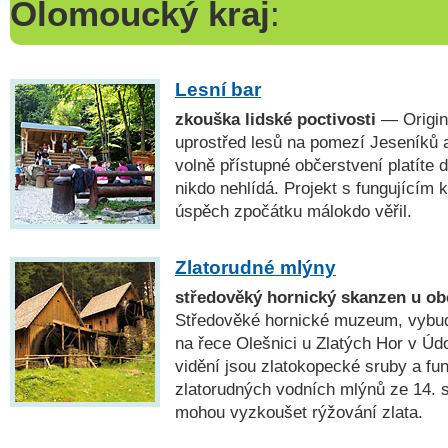
Olomoucký kraj
:
Lesní bar
zkouška lidské poctivosti
— Origin
uprostřed lesů na pomezí Jeseníků 
volně přístupné občerstvení platíte 
nikdo nehlídá. Projekt s fungujícím
úspěch zpočátku málokdo věřil.
Zlatorudné mlýny
středověký hornický skanzen u ob
Středověké hornické muzeum, vybud
na řece Olešnici u Zlatých Hor v Údo
vidění jsou zlatokopecké sruby a fun
zlatorudných vodních mlýnů ze 14. s
mohou vyzkoušet rýžování zlata.