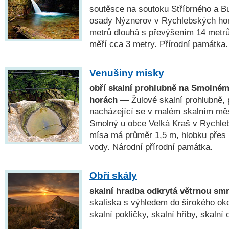
soutěsce na soutoku Stříbrného a B
osady Nýznerov v Rychlebských hor
metrů dlouhá s převýšením 14 metrů
měří cca 3 metry. Přírodní památka.
Venušiny misky
obří skalní prohlubně na Smolné
horách
— Žulové skalní prohlubně, p
nacházející se v malém skalním mě
Smolný u obce Velká Kraš v Rychle
mísa má průměr 1,5 m, hlobku přes 
vody. Národní přírodní památka.
Obří skály
skalní hradba odkrytá větrnou smr
skaliska s výhledem do širokého okol
skalní pokličky, skalní hřiby, skalní 