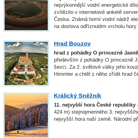
nejvýkonnější vodní energetické díl
zvítězilo v internetové anketě serve
Česka. Známá horní vodní nádrž ele
na doslova odříznutém vrcholu hory 
Hrad Bouzov
hrad z pohádky O princezně Jasn
především z pohádky O princezně Ja
ševci. Za 2. světové války jeho kouz
Himmler a chtěl z něho zřídit hrad 
Králický Sněžník
11. nejvyšší hora České republiky
424 m) stejnojmenného 3. nejvyššíh
nejvyšší hora naší země. Národní př