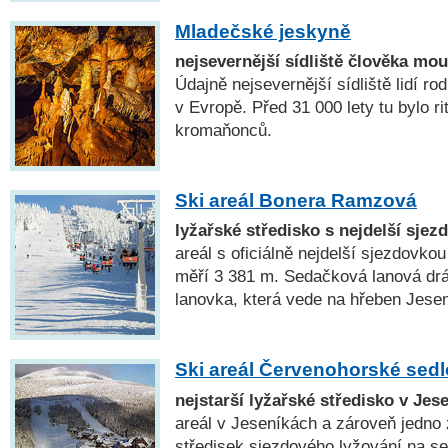
Mladečské jeskyně
nejsevernější sídliště člověka mo
Údajně nejsevernější sídliště lidí 
v Evropě. Před 31 000 lety tu bylo ri
kromaňonců.
Ski areál Bonera Ramzová
lyžařské středisko s nejdelší sje
areál s oficiálně nejdelší sjezdovko
měří 3 381 m. Sedačková lanová dr
lanovka, která vede na hřeben Jesen
Ski areál Červenohorské sedl
nejstarší lyžařské středisko v Je
areál v Jeseníkách a zároveň jedno
středisek sjezdového lyžování na se