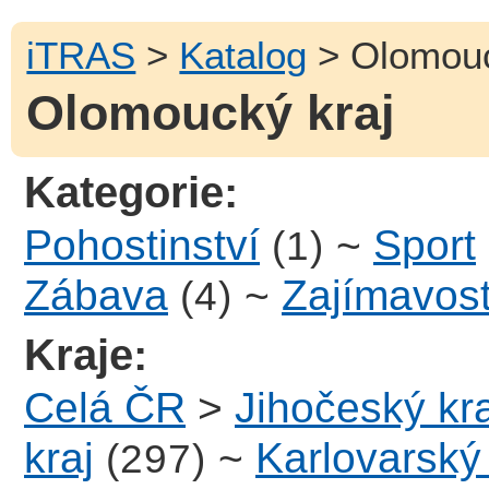
iTRAS
>
Katalog
> Olomouc
Olomoucký kraj
Kategorie:
Pohostinství
~
Sport
(1)
Zábava
~
Zajímavost
(4)
Kraje:
Celá ČR
>
Jihočeský kra
kraj
~
Karlovarský 
(297)