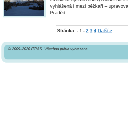
vyhlášená i mezi běžkaři – upravova
Praděd.
Stránka:
- 1 -
2
3
4
Další >
© 2009–2026 iTRAS. Všechna práva vyhrazena.