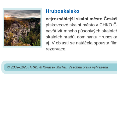
Hruboskalsko
nejrozsáhlejší skalní město České
pískovcové skalní město v CHKO Če
navštívit mnoho působivých skalních
skalních hradů, dominantu Hrubosk
aj. V oblasti se natáčela spousta fi
rezervace.
© 2009–2026 iTRAS & Kyrášek Michal. Všechna práva vyhrazena.