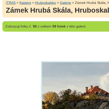
iTRAS
>
Katalog
>
Hruboskalsko
>
Galerie
> Zámek Hrubá Skála, H
Zámek Hrubá Skála, Hruboskals
Zobrazuji
fotku č.
56
z celkem
59 fotek
v této galerii.