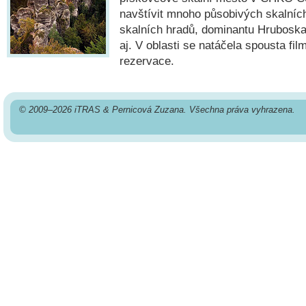
navštívit mnoho působivých skalních
skalních hradů, dominantu Hrubosk
aj. V oblasti se natáčela spousta fi
rezervace.
© 2009–2026 iTRAS & Pernicová Zuzana. Všechna práva vyhrazena.