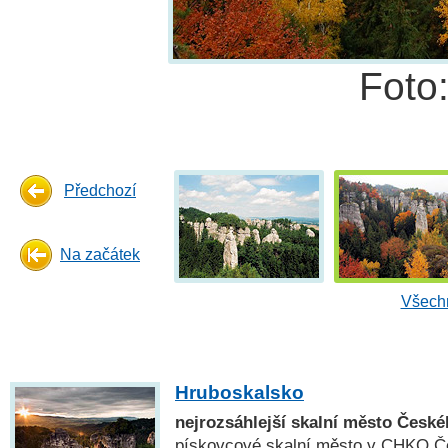
Foto
Předchozí
Na začátek
Všechn
Hruboskalsko
nejrozsáhlejší skalní město České
pískovcové skalní město v CHKO Če