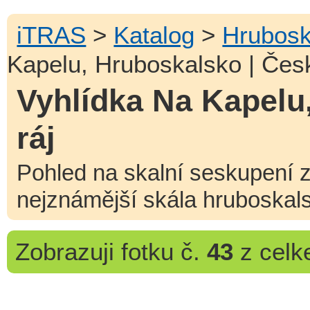
iTRAS
>
Katalog
>
Hrubosk
Kapelu, Hruboskalsko | Česk
Vyhlídka Na Kapelu
ráj
Pohled na skalní seskupení z
nejznámější skála hruboskal
Zobrazuji
fotku č.
43
z cel