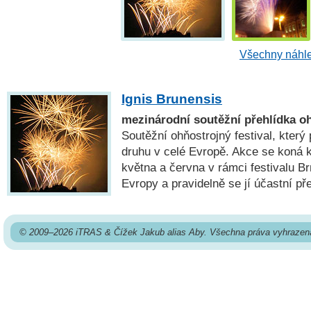
Všechny náhle
Ignis Brunensis
mezinárodní soutěžní přehlídka o
Soutěžní ohňostrojný festival, který
druhu v celé Evropě. Akce se koná 
května a června v rámci festivalu B
Evropy a pravidelně se jí účastní pře
© 2009–2026 iTRAS & Čížek Jakub alias Aby. Všechna práva vyhrazen