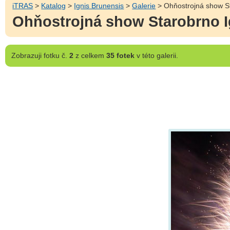
iTRAS
>
Katalog
>
Ignis Brunensis
>
Galerie
> Ohňostrojná show St
Ohňostrojná show Starobrno I
Zobrazuji
fotku č.
2
z celkem
35 fotek
v této galerii.