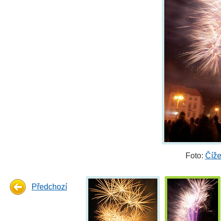
Foto:
Číže
Předchozí