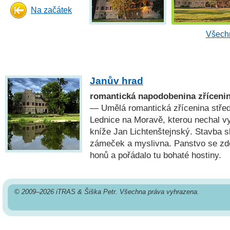
Na začátek
Všechn
Janův hrad
romantická napodobenina zříceni
— Umělá romantická zřícenina stře
Lednice na Moravě, kterou nechal v
kníže Jan Lichtenštejnský. Stavba s
zámeček a myslivna. Panstvo se zd
honů a pořádalo tu bohaté hostiny.
© 2009–2026 iTRAS & Šiška Petr. Všechna práva vyhrazena.