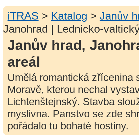
iTRAS
>
Katalog
>
Janův h
Janohrad | Lednicko-valtický
Janův hrad, Janohra
areál
Umělá romantická zřícenina 
Moravě, kterou nechal vystav
Lichtenštejnský. Stavba slou
myslivna. Panstvo se zde s
pořádalo tu bohaté hostiny.