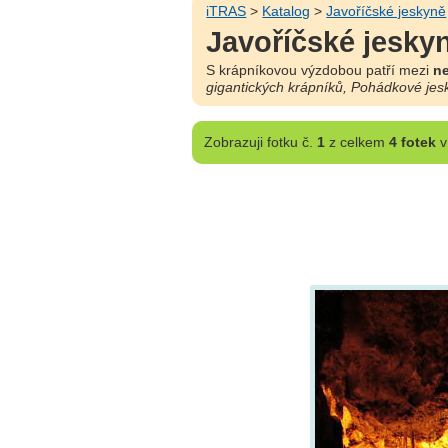
iTRAS
>
Katalog
>
Javoříčské jeskyně
Javoříčské jeskyn
S krápníkovou výzdobou patří mezi
ne
gigantických krápníků, Pohádkové jes
Zobrazuji
fotku č.
1
z celkem
4 fotek
v 