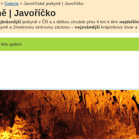
>
Galerie
> Javoříčské jeskyně | Javoříčko
ě | Javoříčko
jkrásnější
jeskyně v ČR a s délkou chodeb přes 4 km k těm
nejdelším
kyně
a 2metrovou sintrovou záclonu –
nejznámější
krápníkový útvar a 
této galerii.