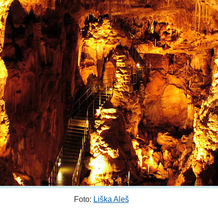
Foto:
Liška Aleš