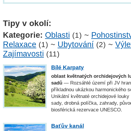
Tipy v okolí:
Kategorie:
Oblasti
~
Pohostinst
(1)
Relaxace
~
Ubytování
~
Výle
(1)
(2)
Zajímavosti
(11)
Bílé Karpaty
oblast květnatých orchidejových l
sadů
— Rozsáhlé území při JV hrani
příkladnou ukázkou harmonického sou
Unikátní květnaté orchidejové louky
sady, drobná políčka, zahrady, pův
biosférická rezervace UNESCO.
Baťův kanál