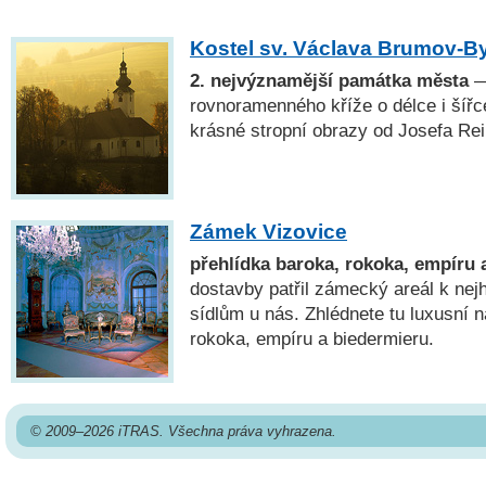
Kostel sv. Václava Brumov-By
2. nejvýznamější památka města
—
rovnoramenného kříže o délce i šířc
krásné stropní obrazy od Josefa Rei
Zámek Vizovice
přehlídka baroka, rokoka, empíru 
dostavby patřil zámecký areál k ne
sídlům u nás. Zhlédnete tu luxusní n
rokoka, empíru a biedermieru.
© 2009–2026 iTRAS. Všechna práva vyhrazena.