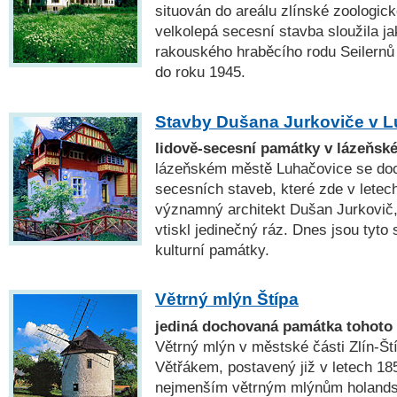
situován do areálu zlínské zoologick
velkolepá secesní stavba sloužila ja
rakouského hraběcího rodu Seilernů 
do roku 1945.
Stavby Dušana Jurkoviče v L
lidově-secesní památky v lázeňs
lázeňském městě Luhačovice se doc
secesních staveb, které zde v letec
významný architekt Dušan Jurkovič,
vtiskl jedinečný ráz. Dnes jsou tyto
kulturní památky.
Větrný mlýn Štípa
jediná dochovaná památka tohoto 
Větrný mlýn v městské části Zlín-Ští
Větřákem, postavený již v letech 185
nejmenším větrným mlýnům holands