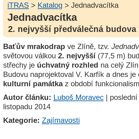
iTRAS
>
Katalog
> Jednadvacítka
Jednadvacítka
2. nejvyšší předválečná budova
Baťův mrakodrap
ve Zlíně, tzv.
Jednadv
světovou válkou
2. nejvyšší
(77,5 m) bud
střechy je
úchvatný rozhled
na celý Zlí
Budovu naprojektoval V. Karfík a dnes je
kulturní památka
z období funkcionalism
Autor článku:
Luboš Moravec
| poslední
listopadu 2014
Kategorie:
Zajímavosti