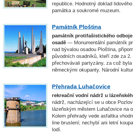
republice. Hodnotný doklad lidového 
památka a soukromé muzeum.
Památník Ploština
památník protifašistického odboje
osadě
— Monumentální památník pro
nad bývalou osadou Ploština, připom
původních osadníků, kteří zde za 2.
přechovávali partyzány, za což byl
německými okupanty. Národní kultu
Přehrada Luhačovice
rekreační vodní nádrž u lázeňské
nádrž, nacházející se u obce Pozlov
lázeňským městem Luhačovice na ok
Kolem přehrady vede asfaltka vhodná 
line bruslení; nechybí ani letní koup
lodí.