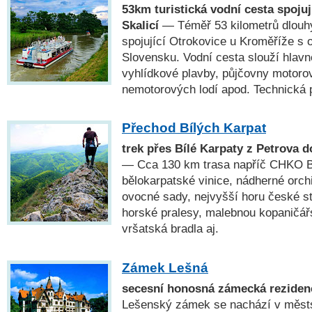
53km turistická vodní cesta spojuj
Skalicí
— Téměř 53 kilometrů dlouhý
spojující Otrokovice u Kroměříže s 
Slovensku. Vodní cesta slouží hlav
vyhlídkové plavby, půjčovny motoro
nemotorových lodí apod. Technická
Přechod Bílých Karpat
trek přes Bílé Karpaty z Petrova 
— Cca 130 km trasa napříč CHKO Bí
bělokarpatské vinice, nádherné orchi
ovocné sady, nejvyšší horu české st
horské pralesy, malebnou kopaničář
vršatská bradla aj.
Zámek Lešná
secesní honosná zámecká rezidenc
Lešenský zámek se nachází v městsk