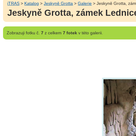
iTRAS
>
Katalog
>
Jeskyně Grotta
>
Galerie
> Jeskyně Grotta, zá
Jeskyně Grotta, zámek Lednic
Zobrazuji
fotku č.
7
z celkem
7 fotek
v této galerii.