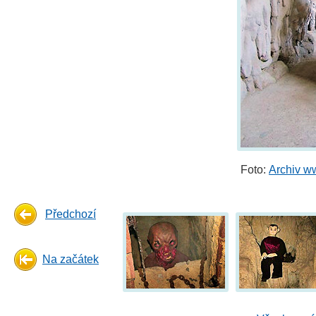
Foto:
Archiv w
Předchozí
Na začátek