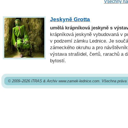
Všechny náh
Jeskyně Grotta
umělá krápníková jeskyně s výstav
krápníková jeskyně vybudovaná v posl
v podzemí zámku Lednice. Je součás
zámeckého okruhu a pro návštěvníky
výstava strašidel, čertů, rarachů a
bytostí.
© 2009–2026 iTRAS & Archiv www.zamek-lednice.com. Všechna práva 