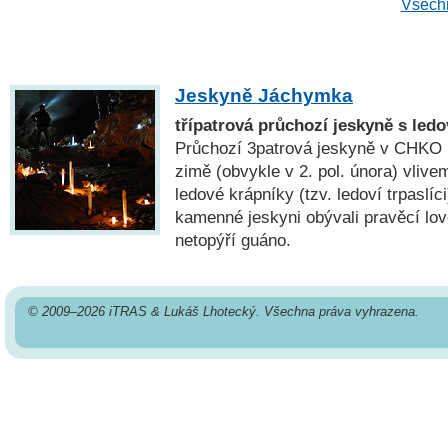
Všechn
Jeskyně Jáchymka
třípatrová průchozí jeskyně s ledo
Průchozí 3patrová jeskyně v CHKO 
zimě (obvykle v 2. pol. února) vlive
ledové krápníky (tzv. ledoví trpaslíc
kamenné jeskyni obývali pravěcí lovc
netopýří guáno.
© 2009–2026 iTRAS & Lukáš Lhotecký. Všechna práva vyhrazena.