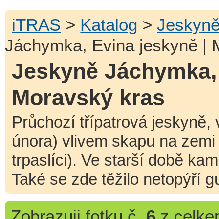
iTRAS
>
Katalog
>
Jeskyn
Jáchymka, Evina jeskyně | 
Jeskyně Jáchymka, 
Moravský kras
Průchozí třípatrová jeskyně, 
února) vlivem skapu na zemi v
trpaslíci). Ve starší době kam
Také se zde těžilo netopýří g
Zobrazuji
fotku č.
6
z celk