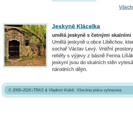
Všechn
Jeskyně Klácelka
umělá jeskyně s četnými skalními 
Umělá jeskyně u obce Liběchov, kte
sochař Václav Levý. Vnitřní prostor
reliéfy s výjevy z básně Ferina Lišá
jeskyní jsou do skalních stěn vytes
národních dějin.
© 2009–2026 iTRAS & Vladimír Kubík. Všechna práva vyhrazena.