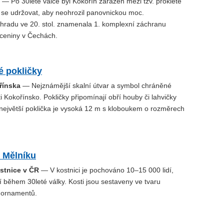
— Po 30leté válce byl Kokořín zařazen mezi tzv. prokleté
 se udržovat, aby neohrozil panovnickou moc.
hradu ve 20. stol. znamenala 1. komplexní záchranu
íceniny v Čechách.
é pokličky
řínska
— Nejznámější skalní útvar a symbol chráněné
ti Kokořínsko. Pokličky připomínají obří houby či lahvičky
 největší poklička je vysoká 12 m s kloboukem o rozměrech
 Mělníku
ostnice v ČR
— V kostnici je pochováno 10–15 000 lidí,
lí během 30leté války. Kosti jsou sestaveny ve tvaru
 ornamentů.