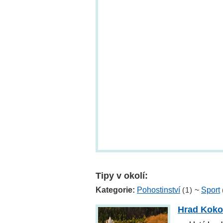
Tipy v okolí:
Kategorie:
Pohostinství
(1)
~
Sport
Hrad Koko