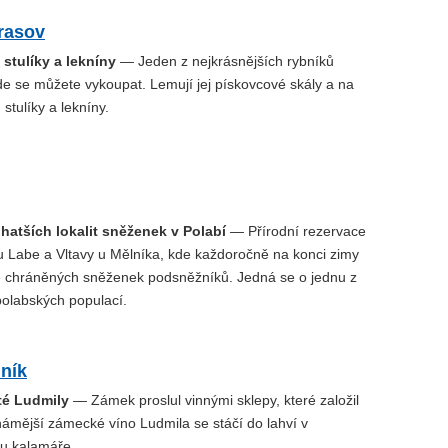
rasov
stulíky a lekníny
— Jeden z nejkrásnějších rybníků
de se můžete vykoupat. Lemují jej pískovcové skály a na
stulíky a lekníny.
hatších lokalit sněženek v Polabí
— Přírodní rezervace
ku Labe a Vltavy u Mělníka, kde každoročně na konci zimy
íce chráněných sněženek podsněžníků. Jedná se o jednu z
polabských populací.
ník
té Ludmily
— Zámek proslul vinnými sklepy, které založil
námější zámecké víno Ludmila se stáčí do lahví v
u kalamáře.