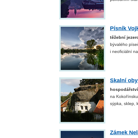
Písník Voj
těžební jezer
bývalého píse
i neoficiální na
Skalní oby
hospodářství
na Kokořínsku.
sýpka, sklep,
Zámek Nel