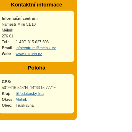
Kontaktní informace
Informační centrum
Náměstí Míru 51/18
Mělník
276 01
Tel.:
[+420] 315 627 503
Email:
infocentrum@melnik.cz
Web:
www.kokorin.cz
Poloha
GPS:
50°26'16.545"N, 14°33'15.777"E
Kraj:
Středočeský kraj
Okres:
Mělník
Obec:
Truskavna