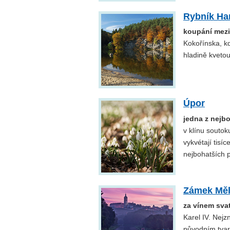
Rybník Ha
koupání mezi 
Kokořínska, k
hladině kvetou 
Úpor
jedna z nejbo
v klínu souto
vykvétají tis
nejbohatších 
Zámek Měl
za vínem sva
Karel IV. Nejz
původním tvar