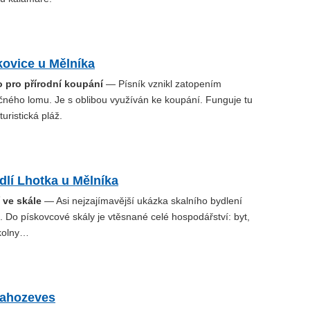
kovice u Mělníka
o pro přírodní koupání
— Písník vznikl zatopením
čného lomu. Je s oblibou využíván ke koupání. Funguje tu
turistická pláž.
dlí Lhotka u Mělníka
 ve skále
— Asi nejzajímavější ukázka skalního bydlení
 Do pískovcové skály je vtěsnané celé hospodářství: byt,
 kolny…
ahozeves