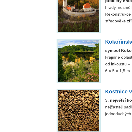
prokletý hrad
hrady, nesměl
Rekonstrukce 
středověké zř
Kokořínsk
symbol Koko
krajinné oblas
od inkoustu –
6 × 5 × 1,5 m.
Kostnice v
3. největší k
nejčastěji pad
jednoduchých