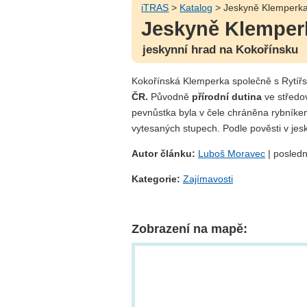
iTRAS
>
Katalog
> Jeskyně Klemperk
Jeskyně Klemper
jeskynní hrad na Kokořínsku
Kokořínská Klemperka společně s Rytíř
ČR.
Původně
přírodní dutina
ve středo
pevnůstka byla v čele chráněna rybníke
vytesaných stupech. Podle pověsti v jes
Autor článku:
Luboš Moravec
| posledn
Kategorie:
Zajímavosti
Zobrazení na mapě: