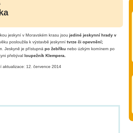
a
ka
skou jeskyní v Moravském krasu jsou
jediné jeskynní hrady v
věku posloužila k výstavbě jeskynní
tvrze či opevnění;
m. Jeskyně je přístupná
po žebříku
nebo úzkým komínem po
kyni přebýval
loupežník Klempera.
í aktualizace: 12. července 2014