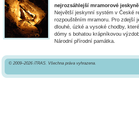
nejrozsáhlejší mramorové jeskyně
Největší jeskynní systém v České re
rozpouštěním mramoru. Pro zdejší j
dlouhé, úzké a vysoké chodby, které 
dómy s bohatou krápníkovou výzdob
Národní přírodní památka.
© 2009–2026 iTRAS. Všechna práva vyhrazena.