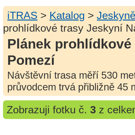
iTRAS
>
Katalog
>
Jeskyn
prohlídkové trasy Jeskyní 
Plánek prohlídkové
Pomezí
Návštěvní trasa měří 530 met
průvodcem trvá přibližně 45 
Zobrazuji
fotku č.
3
z celk