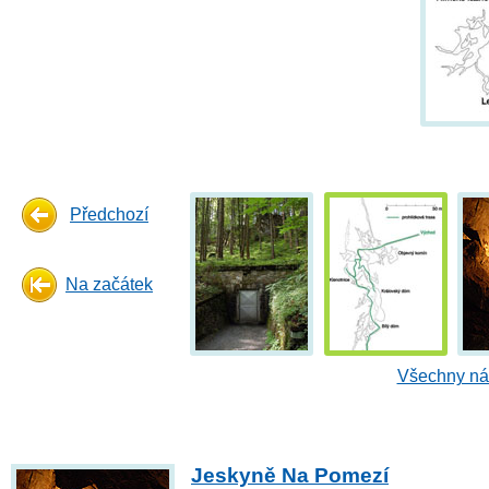
Předchozí
Na začátek
Všechny náh
Jeskyně Na Pomezí