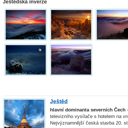
Ještědská inverze
Ještěd
hlavní dominanta severních Čech
—
televizního vysílače s hotelem na vrc
Nejvýznamnější česká stavba 20. sto