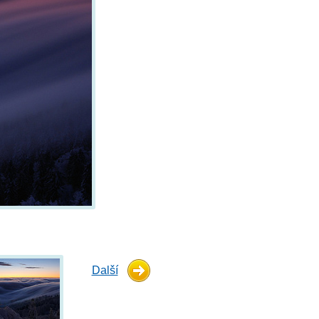
Další