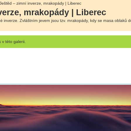
Ještěd – zimní inverze, mrakopády | Liberec
verze, mrakopády | Liberec
é inverze. Zvláštním jevem jsou tzv. mrakopády, kdy se masa oblaků d
k
v této galerii.