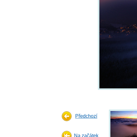
Předchozí
Na začátek