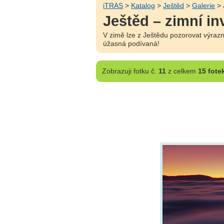
iTRAS
>
Katalog
>
Ještěd
>
Galerie
> 
Ještěd – zimní in
V zimě lze z Ještědu pozorovat výrazn
úžasná podívaná!
Zobrazuji
fotku č.
11
z celkem
15 fote