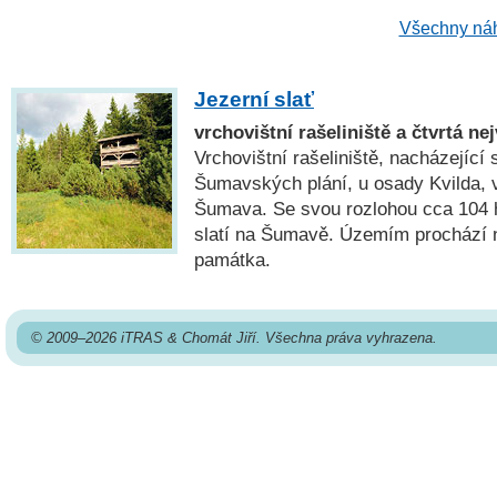
Všechny náh
Jezerní slať
vrchovištní rašeliniště a čtvrtá n
Vrchovištní rašeliniště, nacházející 
Šumavských plání, u osady Kvilda, v
Šumava. Se svou rozlohou cca 104 ha
slatí na Šumavě. Územím prochází n
památka.
© 2009–2026 iTRAS & Chomát Jiří. Všechna práva vyhrazena.