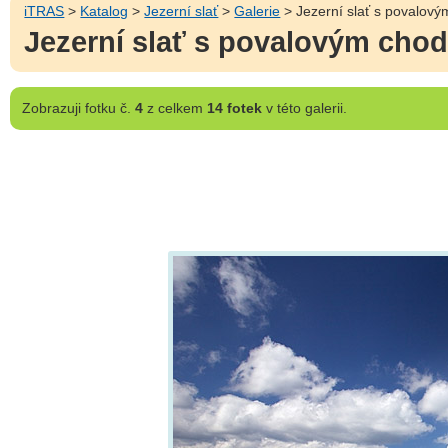
iTRAS
>
Katalog
>
Jezerní slať
>
Galerie
> Jezerní slať s povalov
Jezerní slať s povalovým ch
Zobrazuji
fotku č.
4
z celkem
14 fotek
v této galerii.