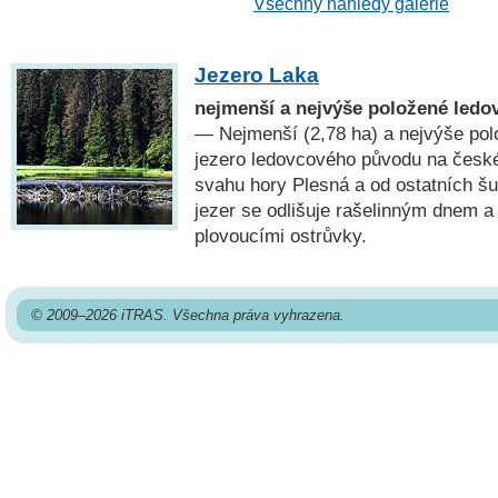
Všechny náhledy galerie
Jezero Laka
nejmenší a nejvýše položené ledo
— Nejmenší (2,78 ha) a nejvýše pol
jezero ledovcového původu na česk
svahu hory Plesná a od ostatních 
jezer se odlišuje rašelinným dnem a
plovoucími ostrůvky.
© 2009–2026 iTRAS. Všechna práva vyhrazena.