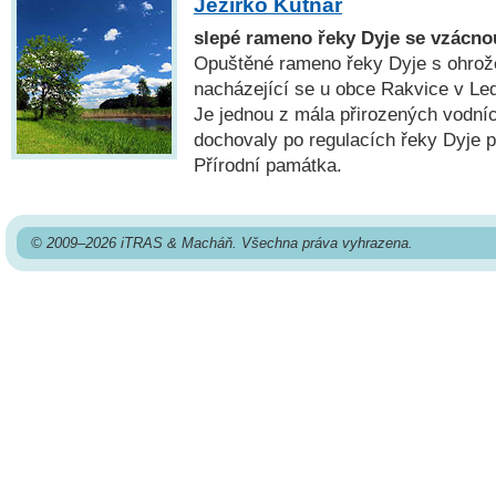
Jezírko Kutnar
slepé rameno řeky Dyje se vzácno
Opuštěné rameno řeky Dyje s ohrož
nacházející se u obce Rakvice v Led
Je jednou z mála přirozených vodníc
dochovaly po regulacích řeky Dyje po
Přírodní památka.
© 2009–2026 iTRAS & Macháň. Všechna práva vyhrazena.