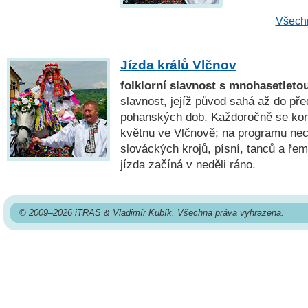
Všechn
Jízda králů Vlčnov
folklorní slavnost s mnohasetletou
slavnost, jejíž původ sahá až do př
pohanských dob. Každoročně se kon
květnu ve Vlčnově; na programu nec
slováckých krojů, písní, tanců a ře
jízda začíná v neděli ráno.
© 2009–2026 iTRAS & Vladimír Kubík. Všechna práva vyhrazena.