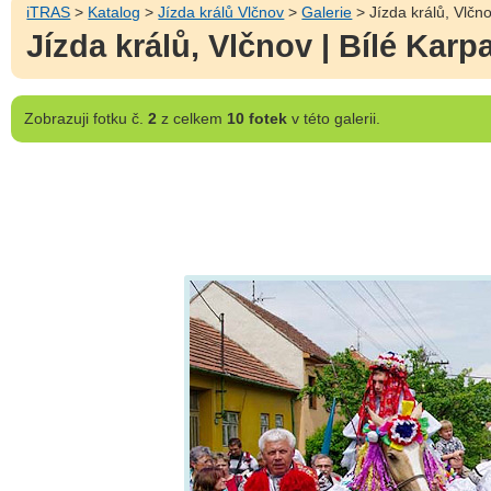
iTRAS
>
Katalog
>
Jízda králů Vlčnov
>
Galerie
> Jízda králů, Vlčno
Jízda králů, Vlčnov | Bílé Karp
Zobrazuji
fotku č.
2
z celkem
10 fotek
v této galerii.