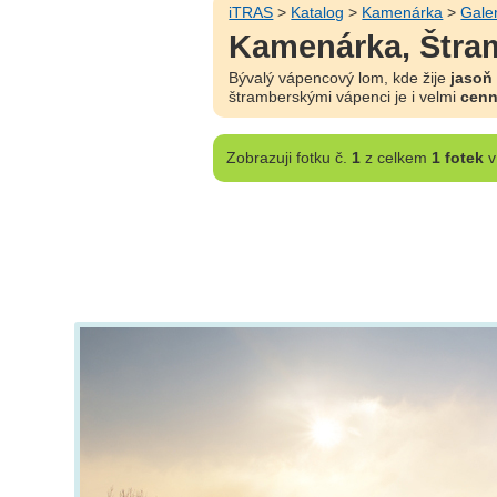
iTRAS
>
Katalog
>
Kamenárka
>
Gale
Kamenárka, Štra
Bývalý vápencový lom, kde žije
jasoň 
štramberskými vápenci je i velmi
cen
Zobrazuji
fotku č.
1
z celkem
1 fotek
v 