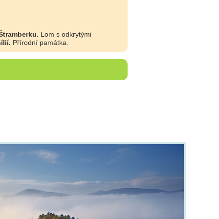
Štramberku.
Lom s odkrytými
lií.
Přírodní památka.