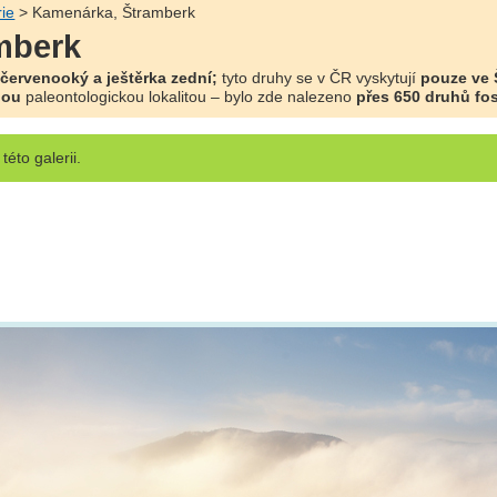
rie
> Kamenárka, Štramberk
mberk
červenooký a ještěrka zední;
tyto druhy se v ČR vyskytují
pouze ve 
nou
paleontologickou lokalitou – bylo zde nalezeno
přes 650 druhů fosí
této galerii.