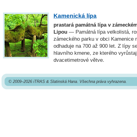
Kamenická lípa
prastará památná lípa v zámecké
Lipou
— Památná lípa velkolistá, ro
zámeckého parku v obci Kamenice na
odhaduje na 700 až 900 let. Z lípy 
hlavního kmene, ze kterého vyrůstají
dvacetimetrové větve.
© 2009–2026 iTRAS & Slatinská Hana. Všechna práva vyhrazena.