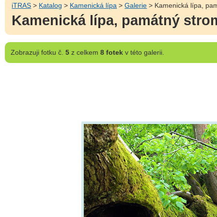
iTRAS
>
Katalog
>
Kamenická lípa
>
Galerie
> Kamenická lípa, pam
Kamenická lípa, památný stro
Zobrazuji
fotku č.
5
z celkem
8 fotek
v této galerii.