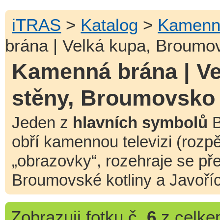
iTRAS
>
Katalog
>
Kamenn
brána | Velká kupa, Broumo
Kamenná brána | V
stěny, Broumovsko
Jeden z
hlavních symbolů
B
obří kamennou televizi (rozpě
„obrazovky“, rozehraje se p
Broumovské kotliny a Javoříc
Zobrazuji
fotku č.
6
z celk