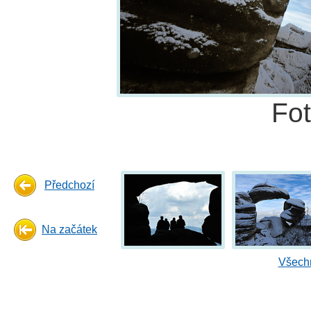
Fo
Předchozí
Na začátek
Všechn