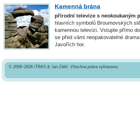
Kamenná brána
přírodní televize s neokoukaným
hlavních symbolů Broumovských stěn
kamennou televizi. Vstupte přímo do
se před vámi neopakovatelné drama
Javořích hor.
© 2009–2026 iTRAS & Jan Záliš. Všechna práva vyhrazena.