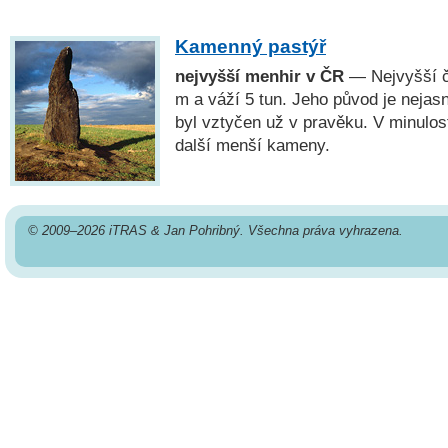
Kamenný pastýř
nejvyšší menhir v ČR
— Nejvyšší č
m a váží 5 tun. Jeho původ je nejasn
byl vztyčen už v pravěku. V minulost
další menší kameny.
© 2009–2026 iTRAS & Jan Pohribný. Všechna práva vyhrazena.