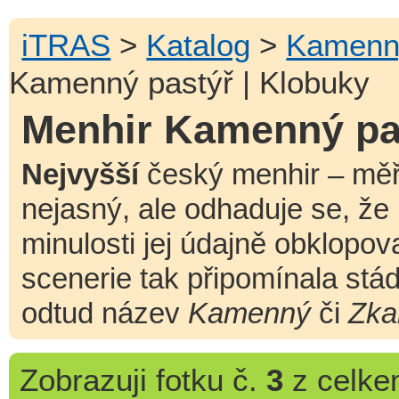
iTRAS
>
Katalog
>
Kamenný
Kamenný pastýř | Klobuky
Menhir Kamenný pas
Nejvyšší
český menhir – mě
nejasný, ale odhaduje se, že
minulosti jej údajně obklopo
scenerie tak připomínala stá
odtud název
Kamenný
či
Zka
Zobrazuji
fotku č.
3
z celk