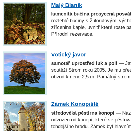
Malý Blaník
kamenitá bučina prosycená posvát
rozlehlé bučiny s žulorulovými vých
zřícenina kaple, uvnitř které roste 
Přírodní rezervace.
Votický javor
samotář uprostřed luk a polí
— Jav
soutěži Strom roku 2005. Je mu přes
obvod kmene 2,5 m. Památný strom
Zámek Konopiště
středověká pěstírna konopí
— Náze
odvozen od konopí, které se pěstova
tehdejšího hradu. Zámek byl hlavní