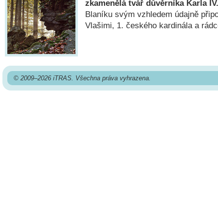
zkamenělá tvář důvěrníka Karla IV
Blaníku svým vzhledem údajně přip
Vlašimi, 1. českého kardinála a rádc
© 2009–2026 iTRAS. Všechna práva vyhrazena.