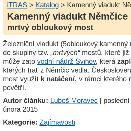
iTRAS
>
Katalog
> Kamenný viadukt N
Kamenný viadukt Němčice
mrtvý obloukový most
Železniční viadukt (5obloukový kamenný 
do skupiny tzv.
„mrtvých“
mostů, které již
může zato
vodní nádrž Švihov
, která
zapl
kterých trať z Němčic vedla. Českosloven
most využít
k natáčení,
v rámci kterého 
povětří.
Autor článku:
Luboš Moravec
| poslední
února 2015
Kategorie:
Zajímavosti