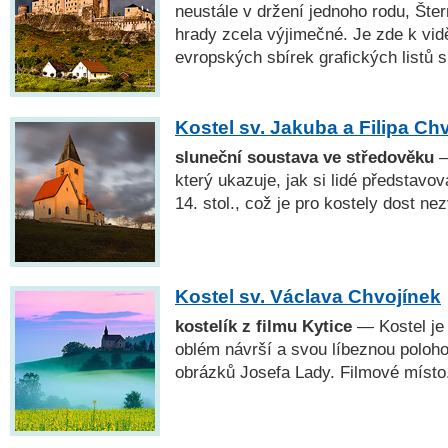
neustále v držení jednoho rodu, Šter
hrady zcela výjimečné. Je zde k vid
evropských sbírek grafických listů s
Kostel sv. Jakuba a Filipa Ch
sluneční soustava ve středověku
—
který ukazuje, jak si lidé představo
14. stol., což je pro kostely dost ne
Kostel sv. Václava Chvojínek
kostelík z filmu Kytice
— Kostel je
oblém návrší a svou líbeznou poloho
obrázků Josefa Lady. Filmové místo