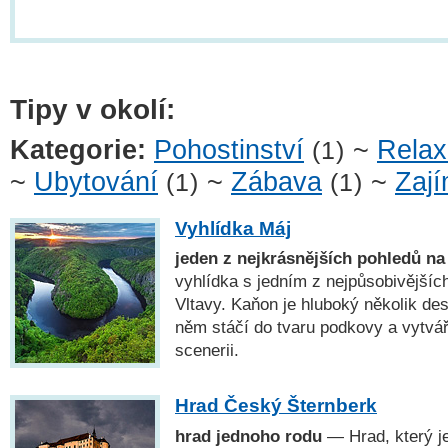
Tipy v okolí:
Kategorie:
Pohostinství
~
Rela
(1)
~
Ubytování
~
Zábava
~
Zají
(1)
(1)
Vyhlídka Máj
jeden z nejkrásnějších pohledů na
vyhlídka s jedním z nejpůsobivějšíc
Vltavy. Kaňon je hluboký několik des
něm stáčí do tvaru podkovy a vytváří
scenerii.
Hrad Český Šternberk
hrad jednoho rodu
— Hrad, který j