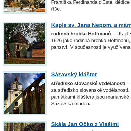
Františka Ferdinanda d'Este, dědic
říše.
Kaple sv. Jana Nepom. a már
rodinná hrobka Hoffmanů
— Kaple 
1826 jako rodinná hrobka Hoffmanů, 
panství. V současnosti je využívána
Sázavský klášter
středisko slovanské vzdělanosti
— 
za středisko slovanské vzdělanosti
památkami kláštera jsou mariánské g
Sázavská madona.
Skála Jan Očko z Vlašimi