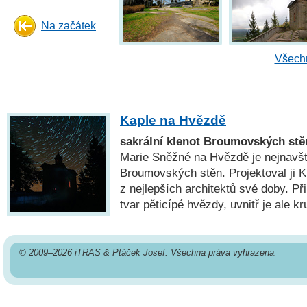
Na začátek
Všechn
Kaple na Hvězdě
sakrální klenot Broumovských stě
Marie Sněžné na Hvězdě je nejnavš
Broumovských stěn. Projektoval ji K.
z nejlepších architektů své doby. P
tvar pěticípé hvězdy, uvnitř je ale k
© 2009–2026 iTRAS & Ptáček Josef. Všechna práva vyhrazena.