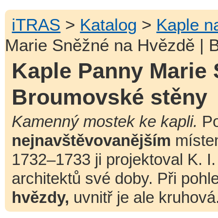
iTRAS
>
Katalog
>
Kaple n
Marie Sněžné na Hvězdě | 
Kaple Panny Marie 
Broumovské stěny
Kamenný mostek ke kapli.
Po
nejnavštěvovanějším
místem
1732–1733 ji projektoval K. I
architektů své doby. Při poh
hvězdy,
uvnitř je ale kruhová