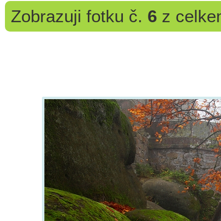
Zobrazuji
fotku č.
6
z celk