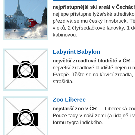
nejpřístupnější ski areál v Čechác
nejlépe přístupné lyžařské středisk
přezdívá se mu český Innsbruck. Tě
vleků, 2 čtyřsedačkové lanovky, 1 
kabinovou.
Labyrint Babylon
největší zrcadlové bludiště v ČR
— 
největší zrcadlové bludiště nejen u n
Evropě. Těšte se na křivicí zrcadla,
strašidla.
Zoo Liberec
nejstarší zoo v ČR
— Liberecká zoo 
Pouze tady v naší zemi (a údajně i v
formu tygra indického.