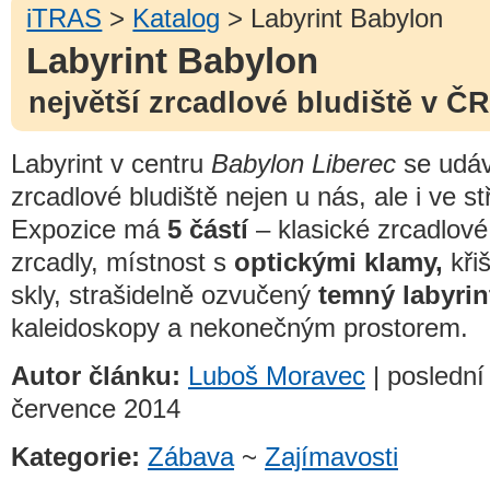
iTRAS
>
Katalog
> Labyrint Babylon
Labyrint Babylon
největší zrcadlové bludiště v ČR
Labyrint v centru
Babylon Liberec
se udá
zrcadlové bludiště nejen u nás, ale i ve s
Expozice má
5 částí
– klasické zrcadlové 
zrcadly, místnost s
optickými klamy,
křiš
skly, strašidelně ozvučený
temný labyrin
kaleidoskopy a nekonečným prostorem.
Autor článku:
Luboš Moravec
| poslední
července 2014
Kategorie:
Zábava
~
Zajímavosti