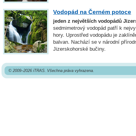
Vodopád na Černém potoce
jeden z největších vodopádů Jize
sedmimetrový vodopád patří k nejv
hory. Uprostřed vodopádu je zaklíně
balvan. Nachází se v národní přírod
Jizerskohorské bučiny.
© 2009–2026 iTRAS. Všechna práva vyhrazena.