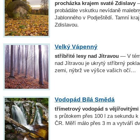
procházka krajem svaté Zdislavy
—
probádáte vskutku nevídaně maleb
Jablonného v Podještědí. Tamní kraj 
Zdislavou.
Velký Vápenný
stříbřité lesy nad Jítravou
— V témě
nad Jítravou je ukrytý stříbrný pokla
zemi, nýbrž ve výšce vašich očí…
Vodopád Bílá Smědá
třímetrový vodopád s vějířovitými
s průtokem přes 100 l za sekundu k
ČR. Měří málo přes 3 m a vytváří dva