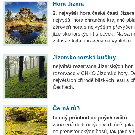
Hora Jizera
2. nejvyšší hora české části Jizer
nejvyšší hora chráněné krajinné obla
zároveň hora s nejvyšším převýšen
jizerskohorských tisícovek. Na sam
žulová skála upravená na vyhlídku.
Jizerskohorské bučiny
největší rezervace Jizerských hor
rezervace v CHKO Jizerské hory. Do
největších přírodě blízkých lesů s p
Čechách.
Černá tůň
temný průchod do jiných světů
— J
zanořená do temných vod tůně, jako
do prehistorických časů, tak jako v