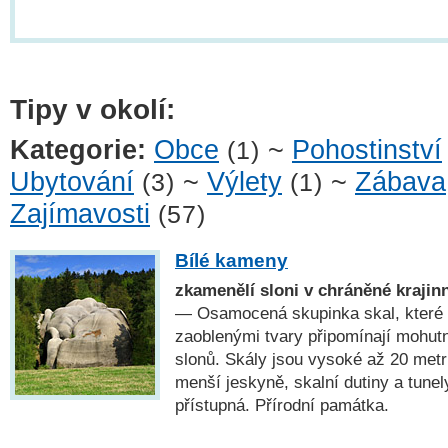
Tipy v okolí:
Kategorie:
Obce
~
Pohostinství
(1)
Ubytování
~
Výlety
~
Zábava
(3)
(1)
Zajímavosti
(57)
Bílé kameny
zkamenělí sloni v chráněné krajin
— Osamocená skupinka skal, které 
zaoblenými tvary připomínají mohutn
slonů. Skály jsou vysoké až 20 metr
menší jeskyně, skalní dutiny a tunely
přístupná. Přírodní památka.