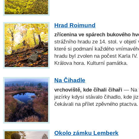
Hrad Roimund
zřícenina ve spárech bukového h
strážního hradu ze 14. stol. v objet
které si podmaní každého vnímavéh
hradu byl zvolen na počest Karla IV
Králova hora. Kulturní památka.
Na Čihadle
vrchoviště, kde číhali čihaři
— Na t
jezírky kdysi stávalo čihadlo, kde ji
čekávali na přílet zpěvného ptactva.
Okolo zámku Lemberk