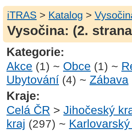
iTRAS
>
Katalog
>
Vysočin
Vysočina: (2. strana
Kategorie:
Akce
~
Obce
~
R
(1)
(1)
Ubytování
~
Zábava
(4)
Kraje:
Celá ČR
>
Jihočeský kra
kraj
~
Karlovarský 
(297)