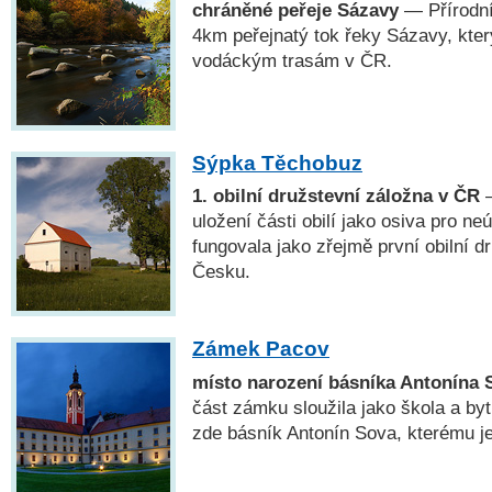
chráněné peřeje Sázavy
— Přírodní
4km peřejnatý tok řeky Sázavy, který
vodáckým trasám v ČR.
Sýpka Těchobuz
1. obilní družstevní záložna v ČR
—
uložení části obilí jako osiva pro ne
fungovala jako zřejmě první obilní d
Česku.
Zámek Pacov
místo narození básníka Antonína 
část zámku sloužila jako škola a byt 
zde básník Antonín Sova, kterému 