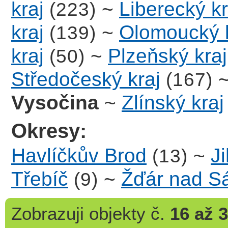
kraj
~
Liberecký kr
(223)
kraj
~
Olomoucký k
(139)
kraj
~
Plzeňský kraj
(50)
Středočeský kraj
(167)
Vysočina
~
Zlínský kraj
Okresy:
Havlíčkův Brod
~
J
(13)
Třebíč
~
Žďár nad S
(9)
Zobrazuji
objekty č.
16 až 