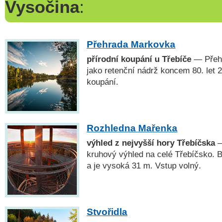
Vysočina
:
Přehrada Markovka
přírodní koupání u Třebíče
— Přehr
jako retenční nádrž koncem 80. let 20
koupání.
Rozhledna Mařenka
výhled z nejvyšší hory Třebíčska
—
kruhový výhled na celé Třebíčsko. B
a je vysoká 31 m. Vstup volný.
Stvořidla