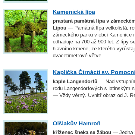
Kamenická lípa
prastará památná lípa v zámecké
Lipou
— Památná lípa velkolistá, ro
zámeckého parku v obci Kamenice na
odhaduje na 700 až 900 let. Z lípy 
hlavního kmene, ze kterého vyrůstají
dvacetimetrové větve.
Kaplička Čtrnácti sv. Pomocn
kaple Langendorfů
— Nad vstupním
rodu Langendorfových s latinským 
— Vždy věrný. Uvnitř obraz od J. R
Olšiakův Hamroň
kříženec šneka se žábou
— Jedna 