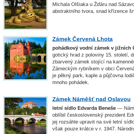
Michala Olšiaka u Žďáru nad Sázavo
abstraktního tvora, snad křízence š
Zámek Červená Lhota
pohádkový vodní zámek v jižních
gotický hrad z poloviny 15. století, 
zbarvený zámek stojící na kamenné
Zámeckým rybníkem v obci Červená
je pěkný park, kaple a půjčovna lodi
mnoho pohádek.
Zámek Náměšť nad Oslavou
letní sídlo Edvarda Beneše
— Náměš
oblíbil československý prezident Ed
jej rozsáhle upravit na své letní síd
však pouze krátce v r. 1947. Národn