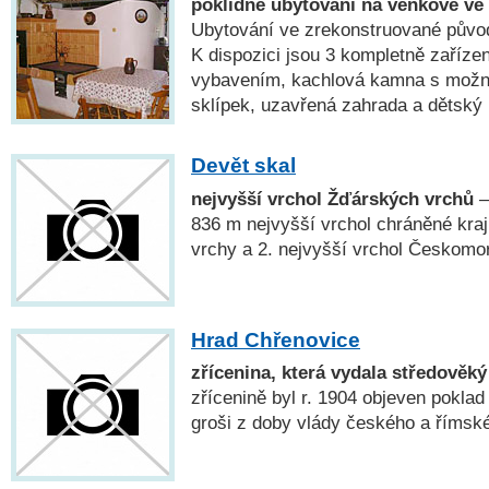
poklidné ubytování na venkově ve
Ubytování ve zrekonstruované půvo
K dispozici jsou 3 kompletně zaříz
vybavením, kachlová kamna s možnos
sklípek, uzavřená zahrada a dětský
Devět skal
nejvyšší vrchol Žďárských vrchů
—
836 m nejvyšší vrchol chráněné kraj
vrchy a 2. nejvyšší vrchol Českomo
Hrad Chřenovice
zřícenina, která vydala středověký
zřícenině byl r. 1904 objeven pokla
groši z doby vlády českého a římské