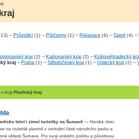
aj
kraj
(13)
~
Průvodci
(1)
~
Půjčovny
(1)
~
Relaxace
(6)
~
Sport
(4)
~
homoravský kraj
(2)
~
Karlovarský kraj
(2)
~
Královéhradecký kra
ký kraj
~
Praha
(1)
~
Středočeský kraj
(1)
~
Ústecký kraj
(2)
~
v kraji
Plzeňský kraj
:
ilda
disko letní i zimní turistiky na Šumavě
— Horská obec
í se na rozlehlé planině v centrální části národního parku a
nné oblasti Šumava. Pro svoji unikátní polohu a působivou