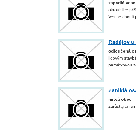
zapadlá vesni
okrouhlice při
Ves se choulí
Radějov u
odloučená os
lidovým stavb
památkovou z
Zaniklá o
mrtvá obec
— 
zarůstající ru