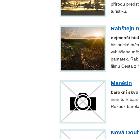
přírodu předst
turistiku.
Rabštejn n
nejmenší his
historické měs
vyhlášena mě
památek. Rabšt
filmu Cesta z 
Manětín
barokní skvo
není tolik ba
Rozpuk baroka 
Nová Doub