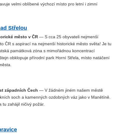
avuje velmi oblíbené výchozí místo pro letní i zimní
ad Střelou
torické město v ČR
— S cca 25 obyvateli nejmenší
to ČR s aspirací na nejmenší historické město světa! Je tu
stská památková zóna s mimořádnou koncentrací
ejn obklopuje přírodní park Horní Střela, místo natáčení
města.
st západních Čech
— V žádném jiném našem městě
rokních soch a kamenných ozdobných váz jako v Manětíně.
tu zahájil ničivý požár.
ravice