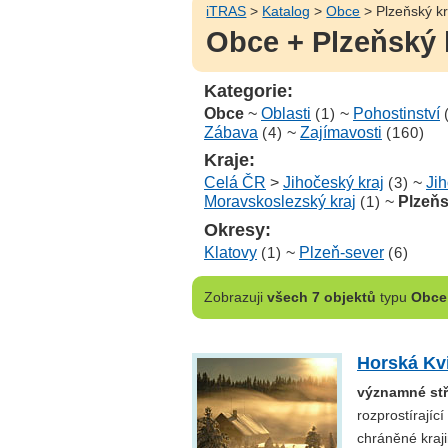
iTRAS
>
Katalog
>
Obce
> Plzeňský kr
Obce + Plzeňský 
Kategorie:
Obce
~
Oblasti
(1)
~
Pohostinství
Zábava
(4)
~
Zajímavosti
(160)
Kraje:
Celá ČR
>
Jihočeský kraj
(3)
~
Ji
Moravskoslezský kraj
(1)
~
Plzeňs
Okresy:
Klatovy
(1)
~
Plzeň-sever
(6)
Zobrazuji
všech 7 objektů
typu
Obce
Horská Kv
významné stře
rozprostírajíc
chráněné kraji