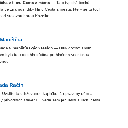
čka z filmu Cesta z města
— Tato typická česká
šla ve známost díky filmu Cesta z města, který se tu točil.
 pod stolovou horou Kozelka.
 Manětína
ada v manětínských lesích
— Díky dochovaným
ám byla tato odlehlá dědina prohlášena vesnickou
ónou.
sada Račín
Uvidíte tu udržovanou kapličku, 1 opravený dům a
iny původních stavení… Vede sem jen lesní a luční cesta.