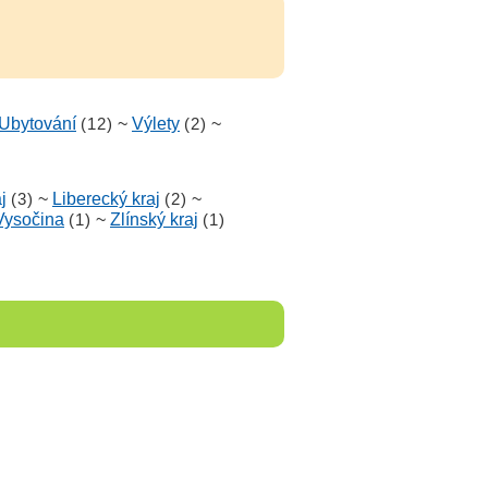
Ubytování
(12)
~
Výlety
(2)
~
j
(3)
~
Liberecký kraj
(2)
~
Vysočina
(1)
~
Zlínský kraj
(1)