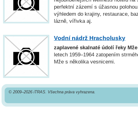
perfektní zázemí s úžasnou polohou.
výhledem do krajiny, restaurace, ba
lázně, vířivka aj.
Vodní nádrž Hracholusky
zaplavené skalnaté údolí řeky Mže
letech 1959–1964 zatopením strmého
Mže s několika vesnicemi.
© 2009–2026 iTRAS. Všechna práva vyhrazena.