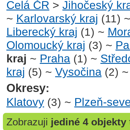
Celá ČR
>
Jihočeský kra
~
Karlovarský kraj
(11)
Liberecký kraj
~
Mora
(1)
Olomoucký kraj
~
Pa
(3)
kraj
~
Praha
~
Střed
(1)
kraj
~
Vysočina
(5)
(2)
Okresy:
Klatovy
~
Plzeň-seve
(3)
Zobrazuji
jediné 4 objekty