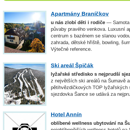
Apartmány Braníčkov
u nás zlobí děti i rodiče
— Samota n
půvaby pravého venkova. Luxusní a
centrum s bazénem se slanou vodou, 
zahrada, dětské hřiště, bowling, šu
Výtečné reference.
Ski areál Špičák
lyžařské středisko s nejprudší sj
z největších ski areálů na Šumavě a
pětihvězdičkových TOP lyžařských s
sjezdovka Šance se udává za nejpr
Hotel Annín
oblíbené wellness ubytování na 
nejoblíbenějších wellness hotelů n