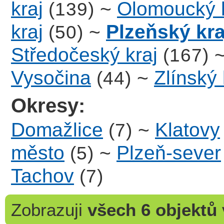
kraj
~
Olomoucký k
(139)
kraj
~
Plzeňský kra
(50)
Středočeský kraj
(167)
Vysočina
~
Zlínský 
(44)
Okresy:
Domažlice
~
Klatovy
(7)
město
~
Plzeň-sever
(5)
Tachov
(7)
Zobrazuji
všech 6 objektů