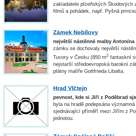
zakladatele plzeňských Škodových z
filmů a pohádek, např. Pyšná prince
Zámek Nebílovy
největší nástěnné malby Antonína
zámku se dochovaly největší nástě
2
Tuvory v Česku (850 m
fantaskní s
nejstarší středoevropská barokní zá
plátny malíře Gottfrieda Libalta.
Hrad Vlčtejn
pevnost, kde si Jiří z Poděbrad sj
byla na hradě podepsána významná 
sjednávající příměří mezi Jiřím z P
jednotou.