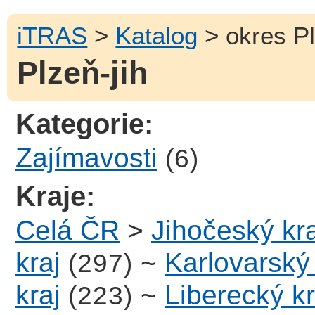
iTRAS
>
Katalog
> okres Pl
Plzeň-jih
Kategorie:
Zajímavosti
(6)
Kraje:
Celá ČR
>
Jihočeský kra
kraj
~
Karlovarský 
(297)
kraj
~
Liberecký kr
(223)