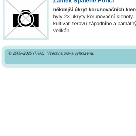
Zámek Spálené Poříčí
někdejší úkryt korunovačních kle
byly 2× ukryty korunovační klenoty.
kultivar zeravu západního a památ
velikán.
© 2009–2026 iTRAS. Všechna práva vyhrazena.