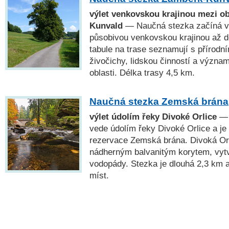
výlet venkovskou krajinou mezi 
Kunvald
— Naučná stezka začíná v
působivou venkovskou krajinou až d
tabule na trase seznamují s přírodní
živočichy, lidskou činností a význa
oblasti. Délka trasy 4,5 km.
Naučná stezka Zemská brána
výlet údolím řeky Divoké Orlice
— 
vede údolím řeky Divoké Orlice a je 
rezervace Zemská brána. Divoká Orl
nádherným balvanitým korytem, vytvá
vodopády. Stezka je dlouhá 2,3 km
míst.