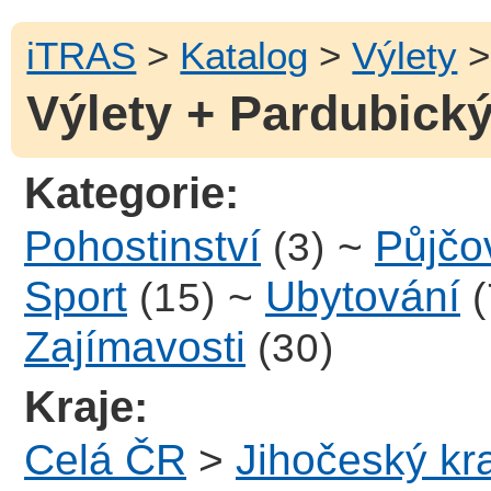
iTRAS
>
Katalog
>
Výlety
>
Výlety + Pardubický
Kategorie:
Pohostinství
~
Půjčo
(3)
Sport
~
Ubytování
(15)
(
Zajímavosti
(30)
Kraje:
Celá ČR
>
Jihočeský kra