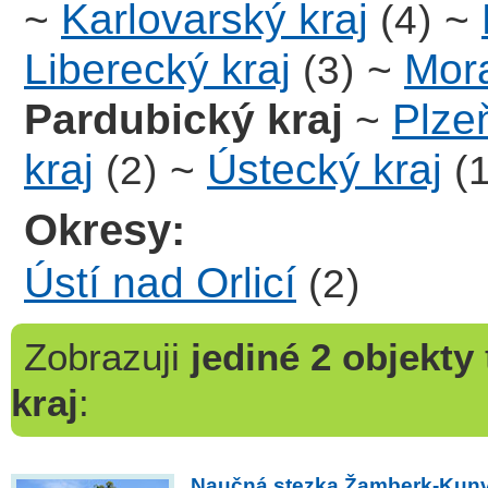
~
Karlovarský kraj
~
(4)
Liberecký kraj
~
Mora
(3)
Pardubický kraj
~
Plze
kraj
~
Ústecký kraj
(2)
(
Okresy:
Ústí nad Orlicí
(2)
Zobrazuji
jediné 2 objekty
kraj
:
Naučná stezka Žamberk-Kun