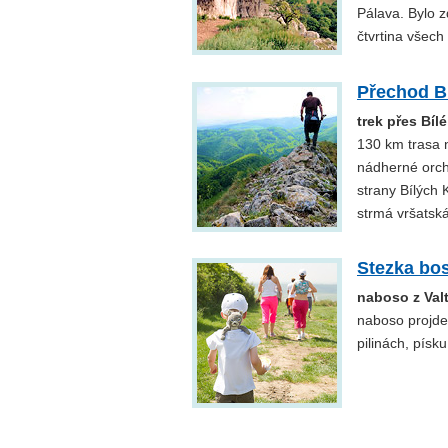
Pálava. Bylo z
čtvrtina všech
Přechod B
trek přes Bí
130 km trasa n
nádherné orch
strany Bílých 
strmá vršatská
Stezka bo
naboso z Val
naboso projdet
pilinách, písk