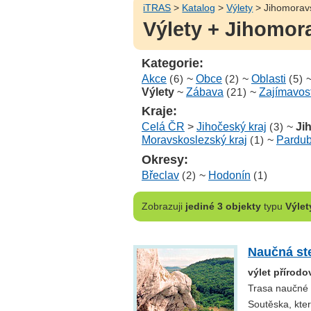
iTRAS
>
Katalog
>
Výlety
> Jihomoravs
Výlety + Jihomor
Kategorie:
Akce
(6)
~
Obce
(2)
~
Oblasti
(5)
Výlety
~
Zábava
(21)
~
Zajímavost
Kraje:
Celá ČR
>
Jihočeský kraj
(3)
~
Ji
Moravskoslezský kraj
(1)
~
Pardub
Okresy:
Břeclav
(2)
~
Hodonín
(1)
Zobrazuji
jediné 3 objekty
typu
Výlet
Naučná st
výlet přírod
Trasa naučné 
Soutěska, kte