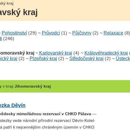
ký kraj
avský kraj
~
Pohostinství
(29)
~
Průvodci
(1)
~
Půjčovny
(2)
~
Relaxace
(8
i
(246)
homoravský kraj
~
Karlovarský kraj
(4)
~
Královéhradecký kraj
ický kraj
(2)
~
Plzeňský kraj
(2)
~
Středočeský kraj
(2)
~
Ústeck
y
v kraji
Jihomoravský kraj
:
ezka Děvín
ovědecky mimořádnou rezervací v CHKO Pálava
—
stezky vede národní přírodní rezervací Děvín-Kotel-
rá patří k nejcennějším chráněným územím v CHKO