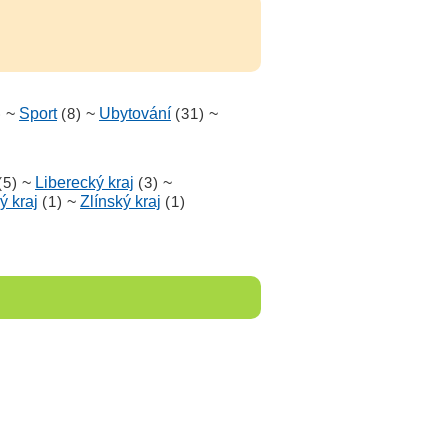
)
~
Sport
(8)
~
Ubytování
(31)
~
(5)
~
Liberecký kraj
(3)
~
ý kraj
(1)
~
Zlínský kraj
(1)