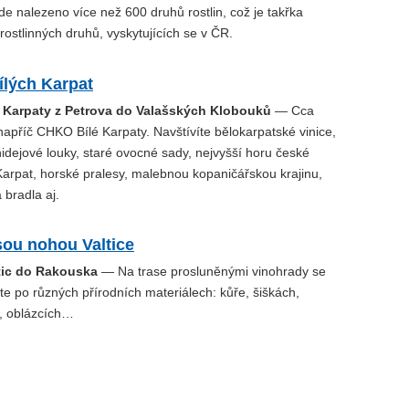
de nalezeno více než 600 druhů rostlin, což je takřka
 rostlinných druhů, vyskytujících se v ČR.
ílých Karpat
lé Karpaty z Petrova do Valašských Klobouků
— Cca
apříč CHKO Bílé Karpaty. Navštívíte bělokarpatské vinice,
idejové louky, staré ovocné sady, nejvyšší horu české
Karpat, horské pralesy, malebnou kopaničářskou krajinu,
 bradla aj.
sou nohou Valtice
tic do Rakouska
— Na trase prosluněnými vinohrady se
e po různých přírodních materiálech: kůře, šiškách,
u, oblázcích…