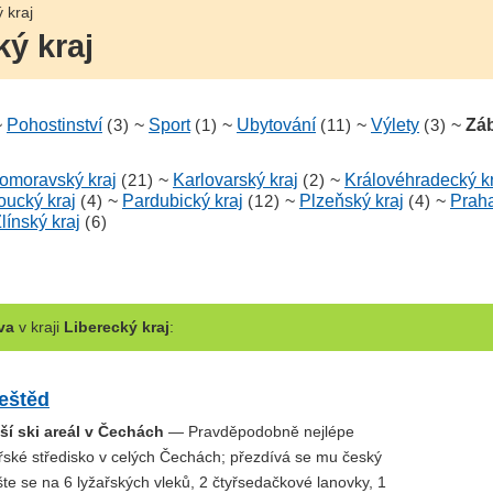
 kraj
ký kraj
~
Pohostinství
(3)
~
Sport
(1)
~
Ubytování
(11)
~
Výlety
(3)
~
Zá
homoravský kraj
(21)
~
Karlovarský kraj
(2)
~
Královéhradecký kr
ucký kraj
(4)
~
Pardubický kraj
(12)
~
Plzeňský kraj
(4)
~
Prah
línský kraj
(6)
va
v kraji
Liberecký kraj
:
Ještěd
ší ski areál v Čechách
— Pravděpodobně nejlépe
ařské středisko v celých Čechách; přezdívá se mu český
te se na 6 lyžařských vleků, 2 čtyřsedačkové lanovky, 1