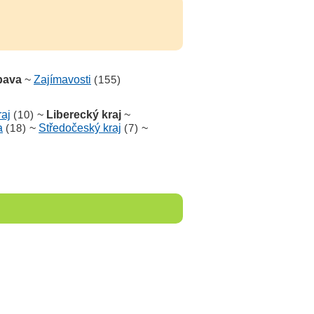
bava
~
Zajímavosti
(155)
aj
(10)
~
Liberecký kraj
~
a
(18)
~
Středočeský kraj
(7)
~