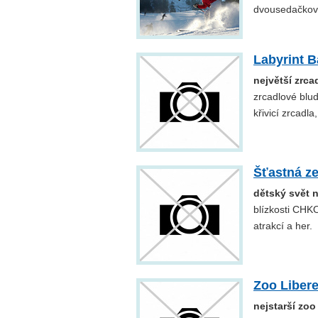
dvousedačkov
Labyrint 
největší zrca
zrcadlové blud
křivicí zrcadla
Šťastná z
dětský svět 
blízkosti CHKO
atrakcí a her.
Zoo Liber
nejstarší zoo