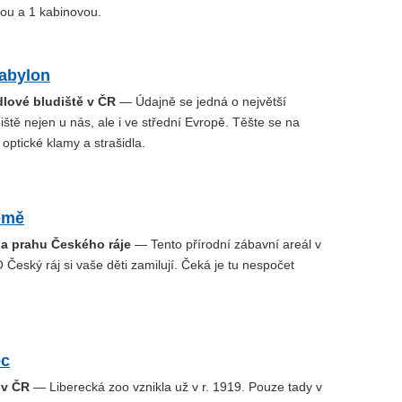
ou a 1 kabinovou.
Babylon
dlové bludiště v ČR
— Údajně se jedná o největší
iště nejen u nás, ale i ve střední Evropě. Těšte se na
, optické klamy a strašidla.
emě
na prahu Českého ráje
— Tento přírodní zábavní areál v
 Český ráj si vaše děti zamilují. Čeká je tu nespočet
ec
 v ČR
— Liberecká zoo vznikla už v r. 1919. Pouze tady v