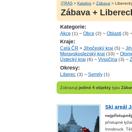
iTRAS
>
Katalog
>
Zábava
> Liberecký
Zábava + Liberec
Kategorie:
Akce
(1)
~
Obce
(2)
~
Oblasti
(3)
Kraje:
Celá ČR
>
Jihočeský kraj
(5)
~
Ji
Moravskoslezský kraj
(10)
~
Olomo
Ústecký kraj
(6)
~
Vysočina
(3)
~
Z
Okresy:
Liberec
(3)
~
Semily
(1)
Zobrazuji
jediné 4 objekty
typu
Zába
Ski areál 
nejpřístupněj
přístupné lyž
Innsbruck. Těš