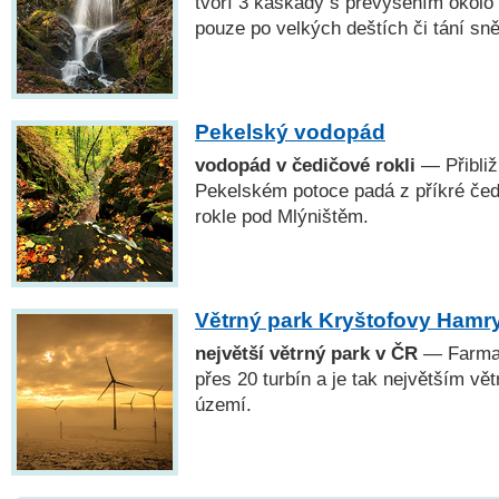
tvoří 3 kaskády s převýšením okolo
pouze po velkých deštích či tání sn
Pekelský vodopád
vodopád v čedičové rokli
— Přibliž
Pekelském potoce padá z příkré čed
rokle pod Mlýništěm.
Větrný park Kryštofovy Hamr
největší větrný park v ČR
— Farma 
přes 20 turbín a je tak největším 
území.