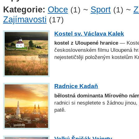
Kategorie:
Obce
~
Sport
~
Z
(1)
(1)
Zajímavosti
(17)
Kostel sv. Václava Kalek
kostel z Uloupené hranice
— Kostel
československém filmu Uloupená hra
nejestetičtěji položeným kostelům K
Radnice Kadaň
bělostná dominanta Mírového nám
radnici si nespletete s žádnou jinou, 
patě.
Velký Špičák Vejprty