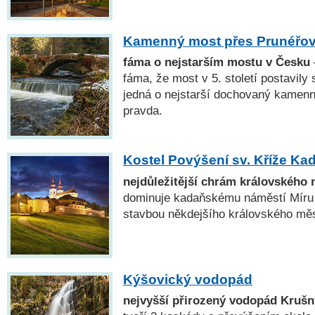
Kamenný most přes Prunéřov
fáma o nejstarším mostu v Česku
fáma, že most v 5. století postavil
jedná o nejstarší dochovaný kamenn
pravda.
Kostel Povýšení sv. Kříže Ka
nejdůležitější chrám královského
dominuje kadaňskému náměstí Míru a
stavbou někdejšího královského měs
Kýšovický vodopád
nejvyšší přirozený vodopád Krušn