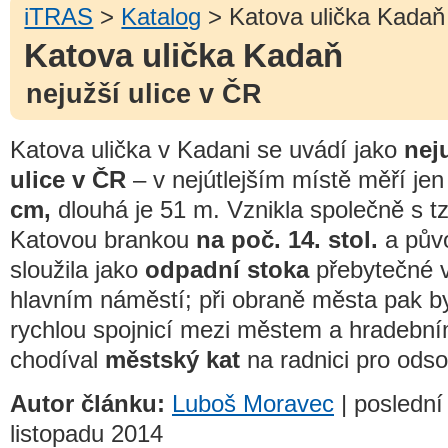
iTRAS
>
Katalog
> Katova ulička Kadaň
Katova ulička Kadaň
nejužší ulice v ČR
Katova ulička v Kadani se uvádí jako
nej
ulice v ČR
– v nejútlejším místě měří je
cm,
dlouhá je 51 m. Vznikla společně s tz
Katovou brankou
na poč. 14. stol.
a pův
sloužila jako
odpadní stoka
přebytečné 
hlavním náměstí; při obraně města pak b
rychlou spojnicí mezi městem a hradebn
chodíval
městský kat
na radnici pro ods
Autor článku:
Luboš Moravec
| poslední
listopadu 2014