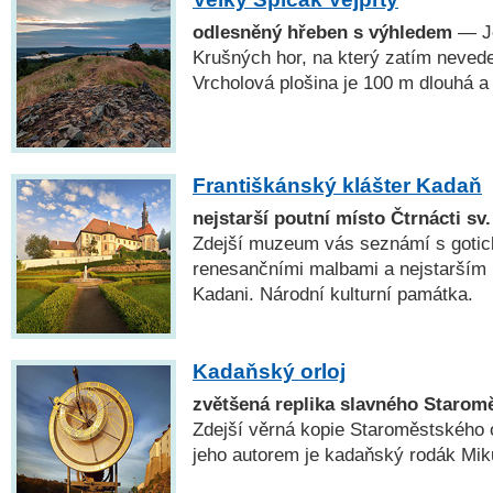
odlesněný hřeben s výhledem
— Je
Krušných hor, na který zatím nevede 
Vrcholová plošina je 100 m dlouhá a
Františkánský klášter Kadaň
nejstarší poutní místo Čtrnácti s
Zdejší muzeum vás seznámí s gotick
renesančními malbami a nejstarším
Kadani. Národní kulturní památka.
Kadaňský orloj
zvětšená replika slavného Starom
Zdejší věrná kopie Staroměstského o
jeho autorem je kadaňský rodák Mik