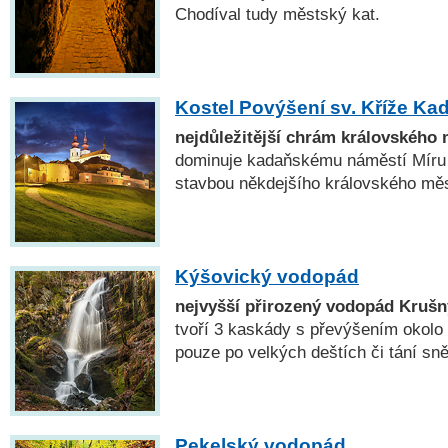
Chodíval tudy městský kat.
Kostel Povýšení sv. Kříže Ka
nejdůležitější chrám královského
dominuje kadaňskému náměstí Míru a
stavbou někdejšího královského měs
Kýšovický vodopád
nejvyšší přirozený vodopád Krušn
tvoří 3 kaskády s převýšením okolo
pouze po velkých deštích či tání sn
Pekelský vodopád