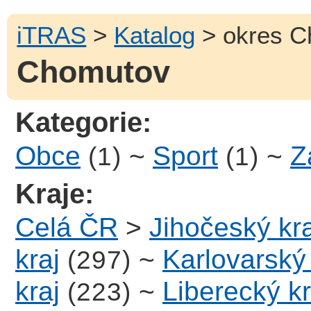
iTRAS
>
Katalog
> okres C
Chomutov
Kategorie:
Obce
~
Sport
~
Z
(1)
(1)
Kraje:
Celá ČR
>
Jihočeský kra
kraj
~
Karlovarský 
(297)
kraj
~
Liberecký kr
(223)