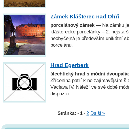
Zámek Klášterec nad Ohří
porcelánový zámek
— Na zámku je 
klášterecké porcelánky – 2. nejstar
neobyčejná je především unikátní s
porcelánu.
Hrad Egerberk
šlechtický hrad s módní dvoupalá
Zřícenina patří k nejzajímavějším 
Václava IV. Náleží ve své době mód
dispozici.
Stránka:
- 1 -
2
Další >