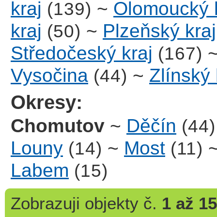
kraj
~
Olomoucký k
(139)
kraj
~
Plzeňský kraj
(50)
Středočeský kraj
(167)
Vysočina
~
Zlínský 
(44)
Okresy:
Chomutov
~
Děčín
(44)
Louny
~
Most
(14)
(11)
Labem
(15)
Zobrazuji
objekty č.
1 až 15