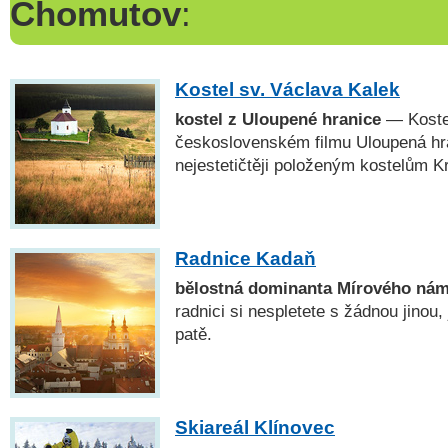
Chomutov
:
Kostel sv. Václava Kalek
kostel z Uloupené hranice
— Kostel
československém filmu Uloupená hra
nejestetičtěji položeným kostelům K
Radnice Kadaň
bělostná dominanta Mírového nám
radnici si nespletete s žádnou jinou, 
patě.
Skiareál Klínovec