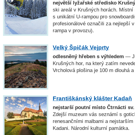
největší lyžařské středisko Krušn
ski areál v Krušných horách. Místní
s unikátní U-rampou pro snowboardis
profesionálové označili za nejlepší 
rampa v provozu).
Velký Špičák Vejprty
odlesněný hřeben s výhledem
— Je
Krušných hor, na který zatím nevede 
Vrcholová plošina je 100 m dlouhá a
Františkánský klášter Kadaň
nejstarší poutní místo Čtrnácti s
Zdejší muzeum vás seznámí s gotick
renesančními malbami a nejstarším
Kadani. Národní kulturní památka.