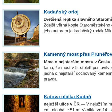
Kadaňský orloj
zvětšená replika slavného Starom
Zdejší věrná kopie Staroměstského o
jeho autorem je kadaňský rodák Mik
Kamenný most přes Prunéřov
fáma o nejstarším mostu v Česku
fáma, že most v 5. století postavil
jedná o nejstarší dochovaný kamenn
pravda.
Katova ulička Kadaň
nejužší ulice v ČR
— V nejužším mís
cm, dlouhá je 51 m. Vznikla ve 14. s