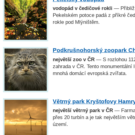
vodopád v čedičové rokli
— Přibliž
Pekelském potoce padá z příkré čed
rokle pod Mlýništěm.
Podkrušnohorský zoopark C
největší zoo v ČR
— S rozlohou 112
zahrada v ČR. Tento monumentální l
mnohá domácí evropská zvířata.
Větrný park Kryštofovy Hamr
největší větrný park v ČR
— Farma 
přes 20 turbín a je tak největším 
území.