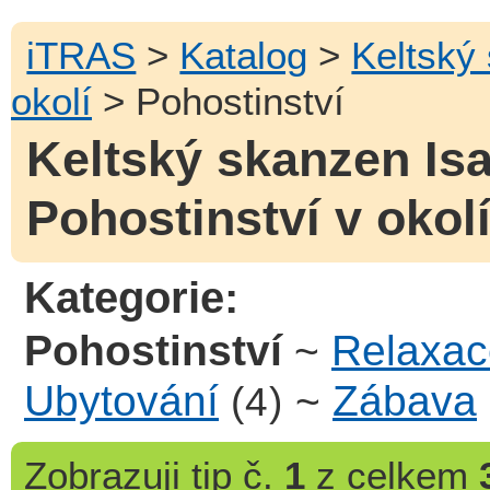
iTRAS
>
Katalog
>
Keltský
okolí
> Pohostinství
Keltský skanzen Isa
Pohostinství v okol
Kategorie:
Pohostinství
~
Relaxac
Ubytování
~
Zábava
(4)
Zobrazuji
tip č.
1
z celkem