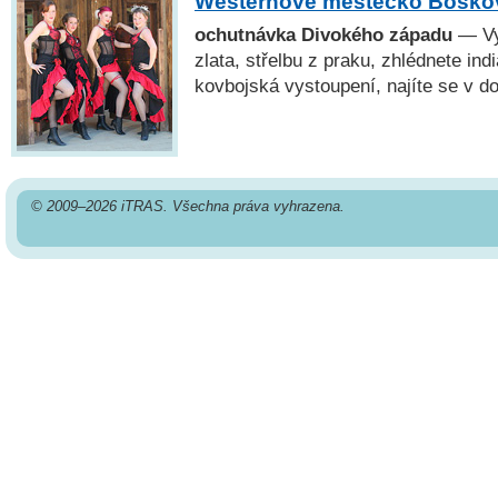
Westernové městečko Bosko
ochutnávka Divokého západu
— Vy
zlata, střelbu z praku, zhlédnete ind
kovbojská vystoupení, najíte se v d
© 2009–2026 iTRAS. Všechna práva vyhrazena.