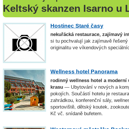
Keltský skanzen Isarno u 
Hostinec Staré časy
nekuřácká restaurace, zajímavý in
si tu pochvalují jak zajímavě řešený i
originalitu ve víkendových speciáln
Wellness hotel Panorama
rodinný wellness hotel a moderní
krasu
— Ubytování v nových a komp
pokojích. Součástí hotelu je restaur
zahrádkou, konferenční sály, wellne
sportoviště, dětský koutek, zookout
Kč vč. snídaně bufetem.