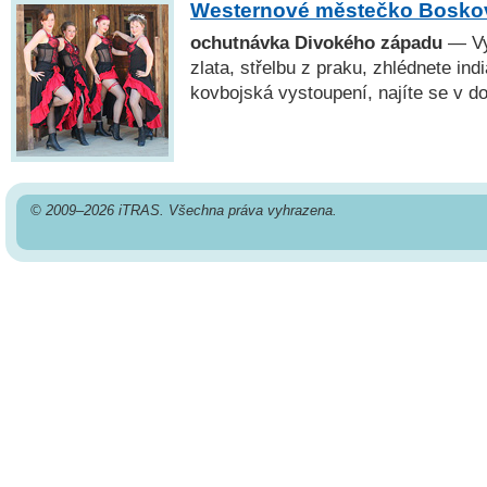
Westernové městečko Bosko
ochutnávka Divokého západu
— Vy
zlata, střelbu z praku, zhlédnete ind
kovbojská vystoupení, najíte se v d
© 2009–2026 iTRAS. Všechna práva vyhrazena.