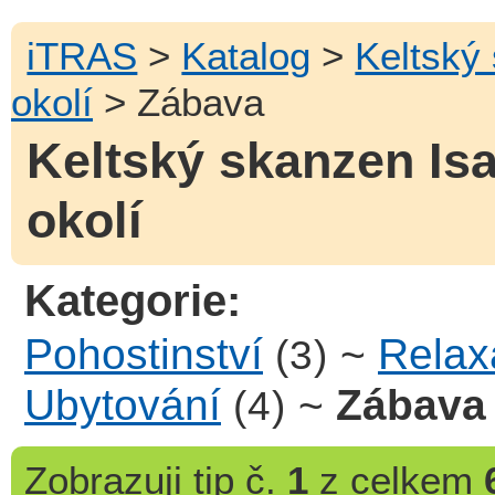
iTRAS
>
Katalog
>
Keltský
okolí
> Zábava
Keltský skanzen Isa
okolí
Kategorie:
Pohostinství
~
Relax
(3)
Ubytování
~
Zábava
(4)
Zobrazuji
tip č.
1
z celkem