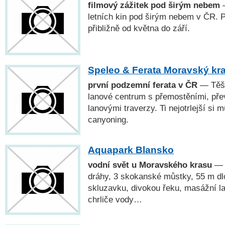
filmový zážitek pod širým nebem
—
letních kin pod širým nebem v ČR. 
přibližně od května do září.
Speleo & Ferata Moravský kr
první podzemní ferata v ČR
— Těšt
lanové centrum s přemostěními, pře
lanovými traverzy. Ti nejotrlejší si
canyoning.
Aquapark Blansko
vodní svět u Moravského krasu
— N
dráhy, 3 skokanské můstky, 55 m dl
skluzavku, divokou řeku, masážní la
chrliče vody…