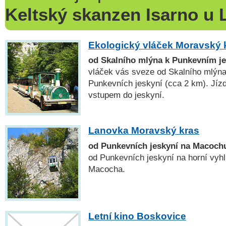
Keltský skanzen Isarno u 
Ekologický vláček Moravský 
od Skalního mlýna k Punkevním j
vláček vás sveze od Skalního mlýna
Punkevních jeskyní (cca 2 km). Jízd
vstupem do jeskyní.
Lanovka Moravský kras
od Punkevních jeskyní na Macoch
od Punkevních jeskyní na horní vyh
Macocha.
Letní kino Boskovice