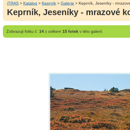
iTRAS
>
Katalog
>
Keprník
>
Galerie
> Keprník, Jeseníky - mrazové
Keprník, Jeseníky - mrazové k
Zobrazuji
fotku č.
14
z celkem
15 fotek
v této galerii.