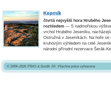
Keprník
čtvrtá nejvyšší hora Hrubého Jes
rozhledem
— S nadmořskou výškou 
vrchol Hrubého Jeseníku, nacházejí
Ostružná v Jeseníkách. Na hoře se 
kruhovým výhledem na celé Jeseník
národní přírodní rezervace Šerák-Ke
© 2009–2026 iTRAS & Durdík Jiří. Všechna práva vyhrazena.