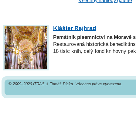
Všechny náhledy galerie
Klášter Rajhrad
Památník písemnictví na Moravě s
Restaurovaná historická benediktin
18 tisíc knih, celý fond knihovny pak
© 2009–2026 iTRAS & Tomáš Picka. Všechna práva vyhrazena.