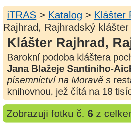
iTRAS
>
Katalog
>
Klášter
Rajhrad, Rajhradský klášter
Klášter Rajhrad, Ra
Barokní podoba kláštera poch
Jana Blažeje Santiniho-Aic
písemnictví na Moravě
s rest
knihovnou, jež čítá na 18 tisí
Zobrazuji
fotku č.
6
z celk