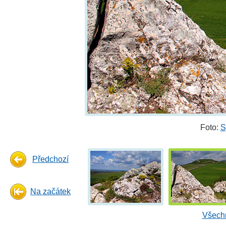
Foto:
S
Předchozí
Na začátek
Všechn