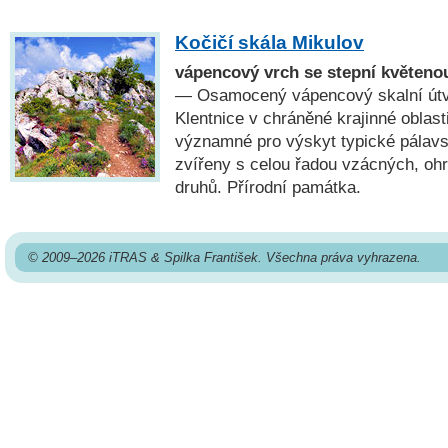
Kočičí skála Mikulov
vápencový vrch se stepní květeno
— Osamocený vápencový skalní útvar
Klentnice v chráněné krajinné oblast
významné pro výskyt typické pálavs
zvířeny s celou řadou vzácných, o
druhů. Přírodní památka.
© 2009–2026 iTRAS & Spilka František. Všechna práva vyhrazena.