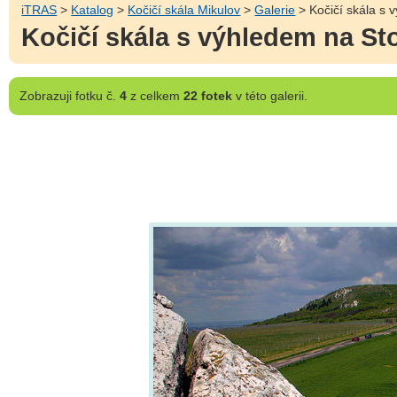
iTRAS
>
Katalog
>
Kočičí skála Mikulov
>
Galerie
> Kočičí skála s 
Kočičí skála s výhledem na St
Zobrazuji
fotku č.
4
z celkem
22 fotek
v této galerii.