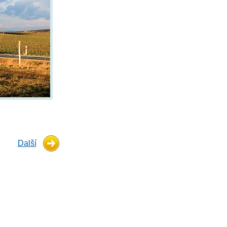
Další