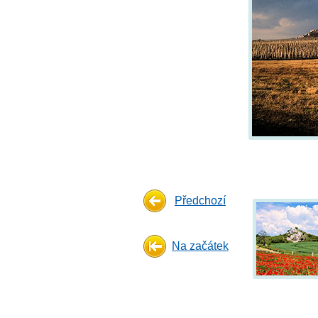
Předchozí
Na začátek