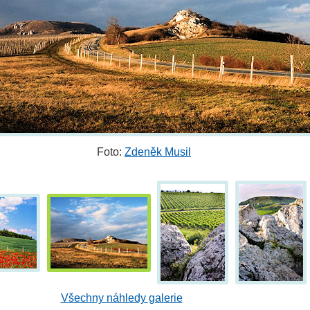
Foto:
Zdeněk Musil
Všechny náhledy galerie