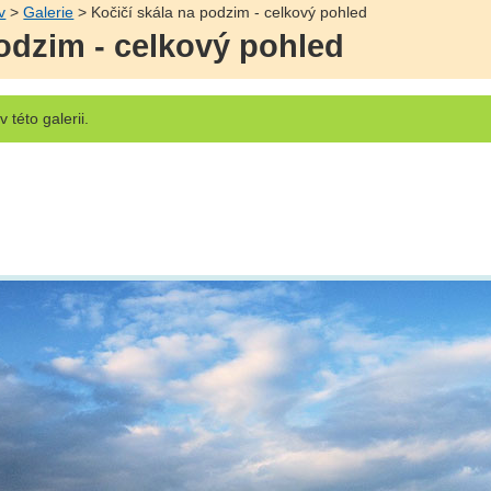
v
>
Galerie
> Kočičí skála na podzim - celkový pohled
podzim - celkový pohled
v této galerii.