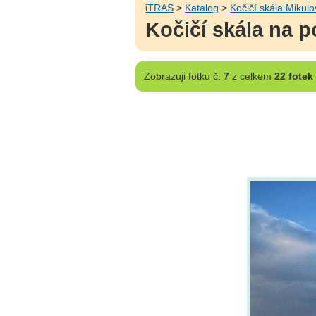
iTRAS
>
Katalog
>
Kočičí skála Mikulo
Kočičí skála na 
Zobrazuji
fotku č.
7
z celkem
22 fotek