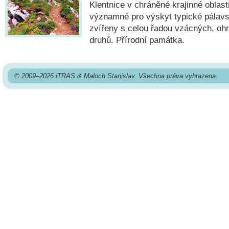
Klentnice v chráněné krajinné oblast
významné pro výskyt typické pálavs
zvířeny s celou řadou vzácných, o
druhů. Přírodní památka.
© 2009–2026 iTRAS & Maloch Stanislav. Všechna práva vyhrazena.