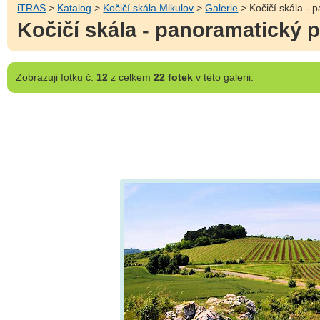
iTRAS
>
Katalog
>
Kočičí skála Mikulov
>
Galerie
> Kočičí skála - 
Kočičí skála - panoramatický p
Zobrazuji
fotku č.
12
z celkem
22 fotek
v této galerii.