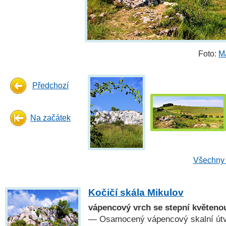
Foto:
M
Předchozí
Na začátek
Všechny 
Kočičí skála Mikulov
vápencový vrch se stepní květeno
— Osamocený vápencový skalní útvar