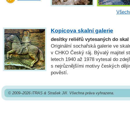
Všechn
Kopicova skalní galerie
desítky reliéfů vytesaných do skal
Originální sochařská galerie ve skal
v CHKO Český ráj. Bývalý majitel st
letech 1940 až 1978 vytesal do zdejš
s nejrůznějšími motivy českých dějin
pověstí.
© 2009–2026 iTRAS & Strašek Jiří. Všechna práva vyhrazena.