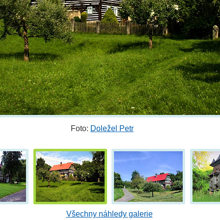
Foto:
Doležel Petr
Všechny náhledy galerie