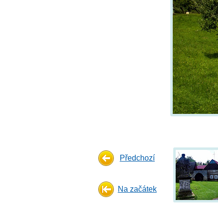
Předchozí
Na začátek