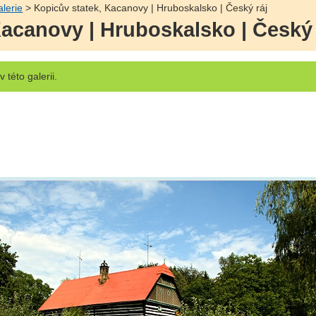
lerie
> Kopicův statek, Kacanovy | Hruboskalsko | Český ráj
Kacanovy | Hruboskalsko | Český 
v této galerii.