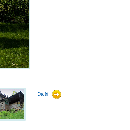
Další