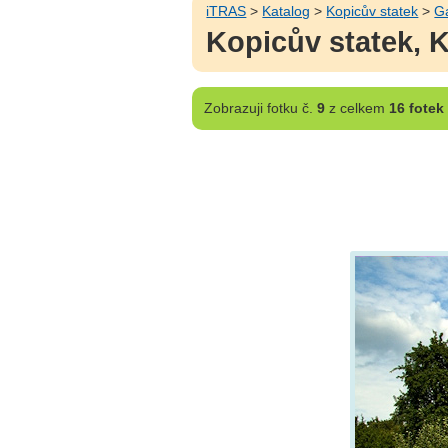
iTRAS
>
Katalog
>
Kopicův statek
>
Ga
Kopicův statek, 
Zobrazuji
fotku č.
9
z celkem
16 fotek