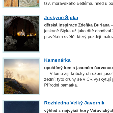
tzv. moravského Betléma, hned u bo
Jeskyně Šipka
dětská inspirace Zdeňka Buriana
—
jeskyně Šipka už jako dítě chodíval 
pravěkém světě, který později malov
Kamenárka
opuštěný lom s jasoněm červenoo
— V lomu žijí kriticky ohrožení jaso
zední; tyto druhy se v ČR vyskytují
Přírodní památka.
Rozhledna Velký Javorník
výhled z nejvyšší hory Veřovickýc