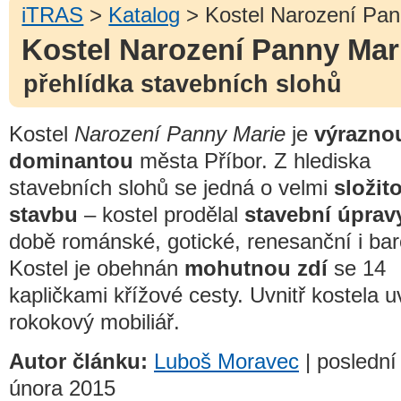
iTRAS
>
Katalog
> Kostel Narození Pan
Kostel Narození Panny Mar
přehlídka stavebních slohů
Kostel
Narození Panny Marie
je
výrazno
dominantou
města Příbor. Z hlediska
stavebních slohů se jedná o velmi
složit
stavbu
– kostel prodělal
stavební úprav
době románské, gotické, renesanční i bar
Kostel je obehnán
mohutnou zdí
se 14
kapličkami křížové cesty. Uvnitř kostela u
rokokový mobiliář.
Autor článku:
Luboš Moravec
| poslední
února 2015