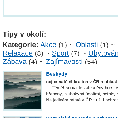
Tipy v okolí:
Kategorie:
Akce
~
Oblasti
~
(1)
(1)
Relaxace
~
Sport
~
Ubytován
(8)
(7)
Zábava
~
Zajímavosti
(4)
(54)
Beskydy
nejlesnatější krajina v ČR a oblas
— Téměř souvisle zalesněný horský
hřebeny, hlubokými údolími, potoky
Na jediném místě v ČR tu žijí pohro