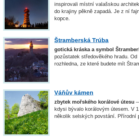
inspirovali místní valašskou archite
do krajiny pěkně zapadá. Je z ní fa
kopce.
Štramberská Trúba
gotická kráska a symbol Štramber
pozůstatek středověkého hradu. Od r
rozhledna, ze které budete mít Štram
Váňův kámen
zbytek mořského korálové útesu
—
kdysi bývalo korálovým útesem. V 17
několik selských povstání. Přírodní