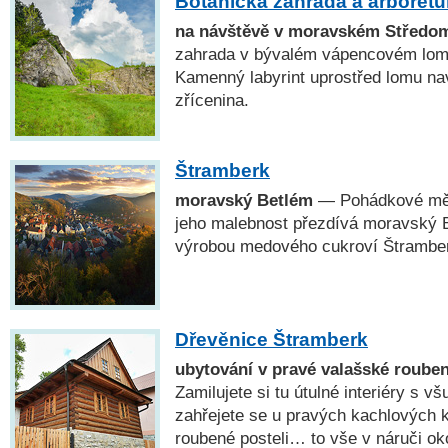
Botanická zahrada a arboret
na návštěvě v moravském Středo
zahrada v bývalém vápencovém lomu
Kamenný labyrint uprostřed lomu na
zřícenina.
Štramberk
moravský Betlém
— Pohádkové měs
jeho malebnost přezdívá moravský B
výrobou medového cukroví Štramber
Dřevěnice Štramberk
ubytování v pravé valašské roube
Zamilujete si tu útulné interiéry s 
zahřejete se u pravých kachlových 
roubené posteli… to vše v náruči ok