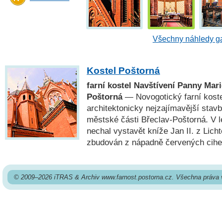
Všechny náhledy ga
Kostel Poštorná
farní kostel Navštívení Panny Mari
Poštorná
— Novogotický farní kostel
architektonicky nejzajímavější stav
městské části Břeclav-Poštorná. V l
nechal vystavět kníže Jan II. z Licht
zbudován z nápadně červených cihe
© 2009–2026 iTRAS & Archiv www.farnost.postorna.cz. Všechna práva 