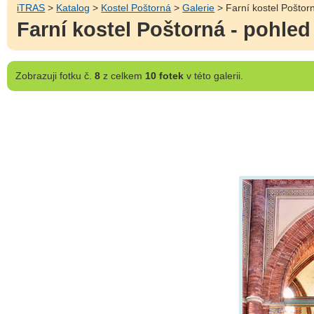
iTRAS
>
Katalog
>
Kostel Poštorná
>
Galerie
> Farní kostel Poštor
Farní kostel Poštorná - pohled
Zobrazuji
fotku č.
8
z celkem
10 fotek
v této galerii.