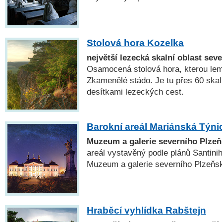
Stolová hora Kozelka
největší lezecká skalní oblast sev
Osamocená stolová hora, kterou lemu
Zkamenělé stádo. Je tu přes 60 skal
desítkami lezeckých cest.
Barokní areál Mariánská Týni
Muzeum a galerie severního Plze
areál vystavěný podle plánů Santini
Muzeum a galerie severního Plzeňsk
Hraběcí vyhlídka Rabštejn