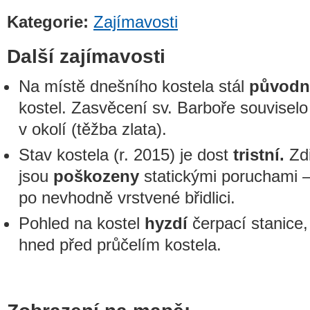
Kategorie:
Zajímavosti
Další zajímavosti
Na místě dnešního kostela stál
původn
kostel. Zasvěcení sv. Barboře souvisel
v okolí (těžba zlata).
Stav kostela (r. 2015) je dost
tristní.
Zdi
jsou
poškozeny
statickými poruchami –
po nevhodně vrstvené břidlici.
Pohled na kostel
hyzdí
čerpací stanice,
hned před průčelím kostela.