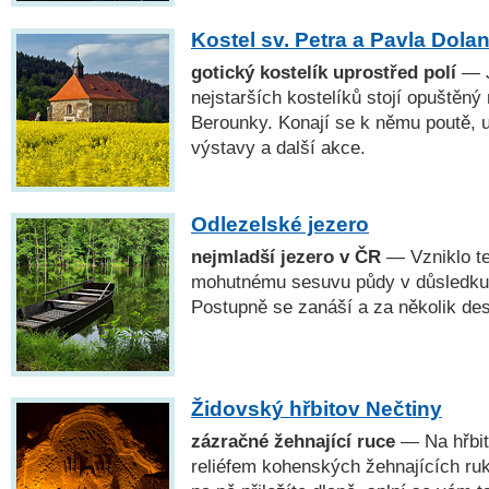
Kostel sv. Petra a Pavla Dola
gotický kostelík uprostřed polí
— J
nejstarších kostelíků stojí opuštěný 
Berounky. Konají se k němu poutě, u
výstavy a další akce.
Odlezelské jezero
nejmladší jezero v ČR
— Vzniklo te
mohutnému sesuvu půdy v důsledku k
Postupně se zanáší a za několik desí
Židovský hřbitov Nečtiny
zázračné žehnající ruce
— Na hřbit
reliéfem kohenských žehnajících ruk