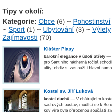
Tipy v okolí:
Kategorie:
Obce
~
Pohostinství
(6)
~
Sport
~
Ubytování
~
Výlety
(1)
(3)
Zajímavosti
(70)
Klášter Plasy
barokní elegance v údolí Střely
— K
pro Santiniho nádherná točitá schodi
ulity; obdiv si zaslouží i hlavní sa
Kostel sv. Jiří Luková
kostel duchů
— V chátrajícím koste
sádrových postav, modlící se k Boh
kdy víra byla přirozenou součástí ži