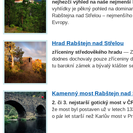
nejhezčí výhled na naše nejmenší 
vyhlídky je pěkný pohled na dominan
Rabštejna nad Střelou – nejmenšího
Evropy.
Hrad Rabštejn nad Střelou
zříceniny středověkého hradu
— Z 
dodnes dochovaly pouze zříceniny dv
tu barokní zámek a bývalý klášter se
Kamenný most Rabštejn nad 
2. či 3. nejstarší gotický most v Č
že most byl postaven už v letech 13
o pár let starší než Karlův most v P