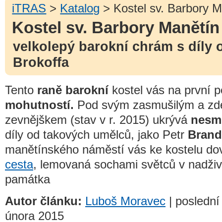
iTRAS
>
Katalog
> Kostel sv. Barbory M
Kostel sv. Barbory Manětín
velkolepý barokní chrám s díly 
Brokoffa
Tento
raně barokní
kostel vás na první 
mohutností.
Pod svým zasmušilým a zd
zevnějškem (stav v r. 2015) ukrývá
nesm
díly od takových umělců, jako Petr
Brand
manětínského náměstí vás ke kostelu do
cesta
, lemovaná sochami světců v nadživot
památka
Autor článku:
Luboš Moravec
| poslední
února 2015