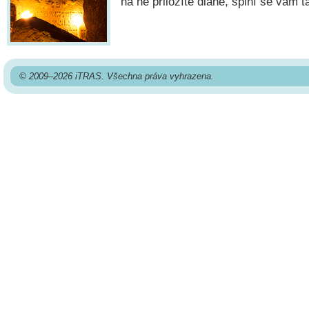
na ně přiložíte dlaně, splní se vám t
© 2009–2026 iTRAS. Všechna práva vyhrazena.